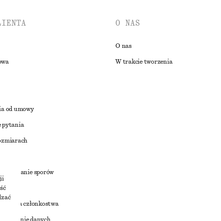
LIENTA
O NAS
O nas
owa
W trakcie tworzenia
ia od umowy
 pytania
ozmiarach
a
zstrzyganie sporów
ii
ść
dzać
nowienia członkostwa
ostępnianie danych