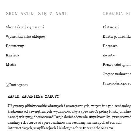
SKONTAKTUJ SIĘ Z NAMI
OBSŁUGA K
Skontaktuj się z nami
Płatności
Wyszukiwarka sklepów
Karta podarunk
Partnerzy
Dostawa
Kariera
Zwroty
Media
Prawo odstąpien
Często zadawane
Przewodnik po r
Instagram
Zniżka studenck
Pinterest
ZANIM ZACZNIESZ ZAKUPY
Alternatywne ro
Facebook
Używamy plików cookie własnych i zewnętrznych, w tym innych technolog
śledzenia od zewnętrznych wydawców, aby zapewnić Ci pełną funkcjonalno
Regulamin
Youtube
naszej witryny, dostosować Twoje doświadczenia użytkownika, przeprowa
Warunki i posta
analizy i dostarczać spersonalizowane reklamy na naszych stronach
TikTok
internetowych, w aplikacjach i biuletynach w Internecie oraz za
Pliki cookie i ud