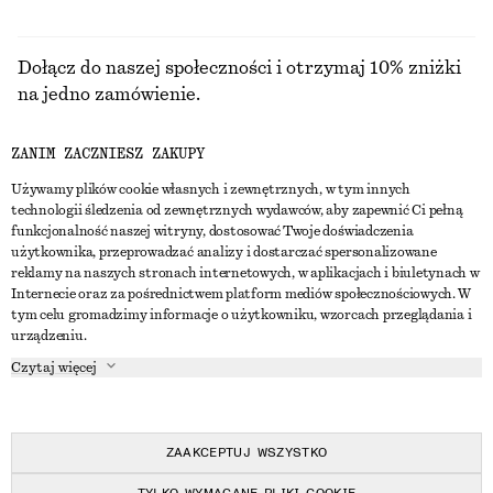
Dołącz do naszej społeczności i otrzymaj 10% zniżki
na jedno zamówienie.
ZANIM ZACZNIESZ ZAKUPY
CREATE ACCOUNT
Używamy plików cookie własnych i zewnętrznych, w tym innych
technologii śledzenia od zewnętrznych wydawców, aby zapewnić Ci pełną
funkcjonalność naszej witryny, dostosować Twoje doświadczenia
SKONTAKTUJ SIĘ Z NAMI
użytkownika, przeprowadzać analizy i dostarczać spersonalizowane
reklamy na naszych stronach internetowych, w aplikacjach i biuletynach w
Skontaktuj się z nami
Instagram
Internecie oraz za pośrednictwem platform mediów społecznościowych. W
OBSŁUGA KLIENTA
tym celu gromadzimy informacje o użytkowniku, wzorcach przeglądania i
Wyszukiwarka sklepów
Pinterest
urządzeniu.
Płatności
O NAS
Partnerzy
Facebook
Czytaj więcej
Karta podarunkowa
O nas
Kariera
Youtube
Dostawa
W trakcie tworzenia
Media
TikTok
Zwroty
ZAAKCEPTUJ WSZYSTKO
Prawo odstąpienia od umowy