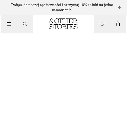
Dołącz do naszej społeczności i otrzymaj 10% zniżki na jedno
zamówienie.
/
BLUZKI I KOSZULE
LNIANA KOSZULA Z PLISOWANĄ TALIĄ
390 ZŁ
/
UBRANIA
JASNOBEŻOWY
32
34
36
38
40
42
44
Przewodnik po rozmiarach
ROZMIAR