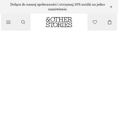
SZORTY
Dołącz do naszej społeczności i otrzymaj 10% zniżki na jedno
zamówienie.
/
SPODNIE
SATYNOWE SZORTY
/
110 ZŁ
UBRANIA
NAJNIŻSZA CENA W CIĄGU OSTATNICH 30 DNI PRZED OBNIŻKĄ:
110 ZŁ
CENA REGULARNA:
250 ZŁ
OSTATNIA SZANSA
JASNOZIELONY
XS
S
M
L