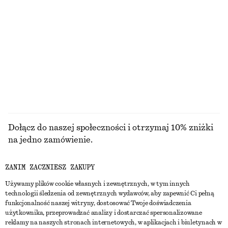
Koszulka bez rękawów w prążki
Dzianinowy top w prążki z odkrytymi ramionami
150 zł
90 zł
NAJNIŻSZA CENA W CIĄGU OSTATNICH 30
NAJNIŻSZA CENA W CIĄGU OSTATNICH 30
DNI PRZED OBNIŻKĄ:
DNI PRZED OBNIŻKĄ:
150 ZŁ
90 ZŁ
CENA REGULARNA:
220 ZŁ
CENA REGULARNA:
220 ZŁ
Ostatnia szansa
Ostatnia szansa
+
2
PRZEGLĄDAJ WSZYSTKIE PRODUKTY Z KATEGORII
SPODNIE
Dołącz do naszej społeczności i otrzymaj 10% zniżki
na jedno zamówienie.
ZANIM ZACZNIESZ ZAKUPY
CREATE ACCOUNT
Używamy plików cookie własnych i zewnętrznych, w tym innych
technologii śledzenia od zewnętrznych wydawców, aby zapewnić Ci pełną
funkcjonalność naszej witryny, dostosować Twoje doświadczenia
SKONTAKTUJ SIĘ Z NAMI
użytkownika, przeprowadzać analizy i dostarczać spersonalizowane
reklamy na naszych stronach internetowych, w aplikacjach i biuletynach w