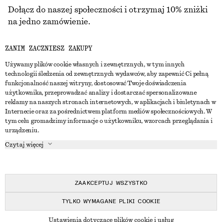
Dołącz do naszej społeczności i otrzymaj 10% zniżki
na jedno zamówienie.
ZANIM ZACZNIESZ ZAKUPY
CREATE ACCOUNT
Używamy plików cookie własnych i zewnętrznych, w tym innych
technologii śledzenia od zewnętrznych wydawców, aby zapewnić Ci pełną
funkcjonalność naszej witryny, dostosować Twoje doświadczenia
SKONTAKTUJ SIĘ Z NAMI
użytkownika, przeprowadzać analizy i dostarczać spersonalizowane
reklamy na naszych stronach internetowych, w aplikacjach i biuletynach w
Skontaktuj się z nami
Instagram
Internecie oraz za pośrednictwem platform mediów społecznościowych. W
OBSŁUGA KLIENTA
tym celu gromadzimy informacje o użytkowniku, wzorcach przeglądania i
Wyszukiwarka sklepów
Pinterest
urządzeniu.
Płatności
O NAS
Partnerzy
Facebook
Czytaj więcej
Karta podarunkowa
O nas
Kariera
Youtube
Dostawa
W trakcie tworzenia
Media
TikTok
Zwroty
ZAAKCEPTUJ WSZYSTKO
Prawo odstąpienia od umowy
TYLKO WYMAGANE PLIKI COOKIE
Często zadawane pytania
© 2026 & OTHER STORIES
Ustawienia dotyczące plików cookie i usług