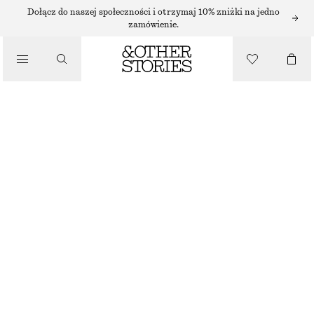
Dołącz do naszej społeczności i otrzymaj 10% zniżki na jedno
zamówienie.
/
TOPY I T-SHIRTY
TOP W PRĄŻKI Z OKRĄGŁYM DEKOLTEM
90 ZŁ
/
NAJNIŻSZA CENA W CIĄGU OSTATNICH 30 DNI PRZED OBNIŻKĄ:
90 ZŁ
UBRANIA
CENA REGULARNA:
250 ZŁ
OSTATNIA SZANSA
ZŁOTOBRĄZOWY MELANŻ
XS
S
M
L