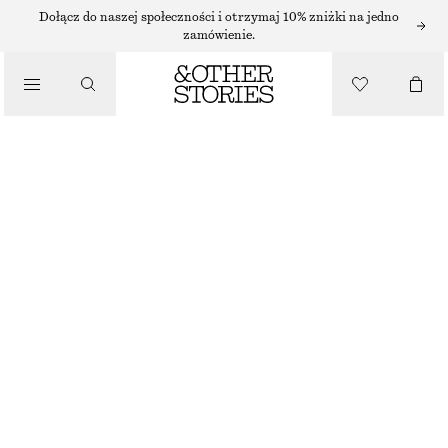
ŚWIECE ZAPACHOWE
Dołącz do naszej społeczności i otrzymaj 10% zniżki na jedno
zamówienie.
ŚWIECA ZAPACHOWA SICILIAN SUNRISE
/
KOSMETYKI
110 ZŁ
870 G | 126.44 ZŁ / 1 KG
SICILIAN SUNRISE
+
6
WYBIERZ ROZMIAR
Znajdź w sklepie