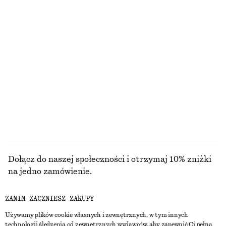
Woda toaletowa Pink Noon
Okulary przeciwsłoneczne z owalną oprawką
150 zł
290 zł
50 ML | 3000 ZŁ / 1 L
13 zapachy/zapachów
Małe etui na karty
Niebieski/Czerwony/Żółty Zestaw trzech kremów do rąk
170 zł
70 zł
90 ML | 777.78 ZŁ / 1 L
PRZEGLĄDAJ WSZYSTKIE PRODUKTY Z KATEGORII
ŚWIECE ZAPACHOWE
Dołącz do naszej społeczności i otrzymaj 10% zniżki
na jedno zamówienie.
ZANIM ZACZNIESZ ZAKUPY
CREATE ACCOUNT
Używamy plików cookie własnych i zewnętrznych, w tym innych
technologii śledzenia od zewnętrznych wydawców, aby zapewnić Ci pełną