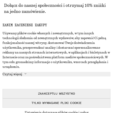
Dołącz do naszej społeczności i otrzymaj 10% zniżki
na jedno zamówienie.
ZANIM ZACZNIESZ ZAKUPY
CREATE ACCOUNT
Używamy plików cookie własnych i zewnętrznych, w tym innych
technologii śledzenia od zewnętrznych wydawców, aby zapewnić Ci pełną
funkcjonalność naszej witryny, dostosować Twoje doświadczenia
SKONTAKTUJ SIĘ Z NAMI
użytkownika, przeprowadzać analizy i dostarczać spersonalizowane
reklamy na naszych stronach internetowych, w aplikacjach i biuletynach w
Skontaktuj się z nami
Instagram
Internecie oraz za pośrednictwem platform mediów społecznościowych. W
OBSŁUGA KLIENTA
tym celu gromadzimy informacje o użytkowniku, wzorcach przeglądania i
Wyszukiwarka sklepów
Pinterest
urządzeniu.
Płatności
O NAS
Partnerzy
Facebook
Czytaj więcej
Karta podarunkowa
O nas
Kariera
Youtube
Dostawa
W trakcie tworzenia
Media
TikTok
Zwroty
ZAAKCEPTUJ WSZYSTKO
Prawo odstąpienia od umowy
TYLKO WYMAGANE PLIKI COOKIE
Często zadawane pytania
© 2026 & OTHER STORIES
Ustawienia dotyczące plików cookie i usług