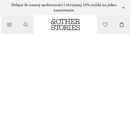
NASZYJNIKI
Dołącz do naszej społeczności i otrzymaj 10% zniżki na jedno
zamówienie.
/
BIŻUTERIA
NASZYJNIK Z WISIORKIEM W KSZTAŁCIE MUSZLI
/
130 ZŁ
AKCESORIA
BRAK W MAGAZYNIE
SREBRNY
ONESIZE
ROZMIAR