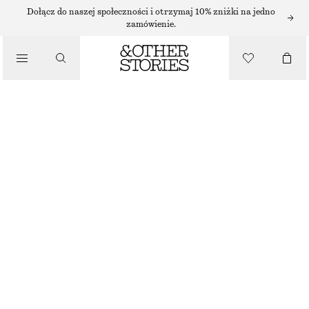
SUKIENKI MIDI
Dołącz do naszej społeczności i otrzymaj 10% zniżki na jedno
zamówienie.
/
SUKIENKI
SATYNOWA SUKIENKA MIDI BEZ RĘKAWÓW
450 ZŁ
/
UBRANIA
ZIELONY KHAKI
+
11
32
34
36
38
40
42
44
Przewodnik po rozmiarach
ROZMIAR
WYBIERZ ROZMIAR