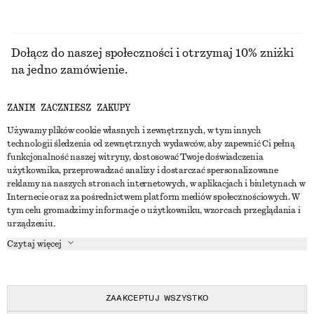
Dołącz do naszej społeczności i otrzymaj 10% zniżki
na jedno zamówienie.
ZANIM ZACZNIESZ ZAKUPY
CREATE ACCOUNT
Używamy plików cookie własnych i zewnętrznych, w tym innych
technologii śledzenia od zewnętrznych wydawców, aby zapewnić Ci pełną
funkcjonalność naszej witryny, dostosować Twoje doświadczenia
SKONTAKTUJ SIĘ Z NAMI
użytkownika, przeprowadzać analizy i dostarczać spersonalizowane
reklamy na naszych stronach internetowych, w aplikacjach i biuletynach w
Skontaktuj się z nami
Instagram
Internecie oraz za pośrednictwem platform mediów społecznościowych. W
OBSŁUGA KLIENTA
tym celu gromadzimy informacje o użytkowniku, wzorcach przeglądania i
Wyszukiwarka sklepów
Pinterest
urządzeniu.
Płatności
O NAS
Partnerzy
Facebook
Czytaj więcej
Karta podarunkowa
O nas
Kariera
Youtube
Dostawa
W trakcie tworzenia
Media
TikTok
Zwroty
ZAAKCEPTUJ WSZYSTKO