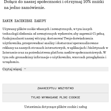
Dołącz do naszej społeczności i otrzymaj 10% zniżki
na jedno zamówienie.
ZANIM ZACZNIESZ ZAKUPY
CREATE ACCOUNT
Używamy plików cookie własnych i zewnętrznych, w tym innych
technologii śledzenia od zewnętrznych wydawców, aby zapewnić Ci pełną
funkcjonalność naszej witryny, dostosować Twoje doświadczenia
SKONTAKTUJ SIĘ Z NAMI
użytkownika, przeprowadzać analizy i dostarczać spersonalizowane
reklamy na naszych stronach internetowych, w aplikacjach i biuletynach w
Skontaktuj się z nami
Instagram
Internecie oraz za pośrednictwem platform mediów społecznościowych. W
OBSŁUGA KLIENTA
tym celu gromadzimy informacje o użytkowniku, wzorcach przeglądania i
Wyszukiwarka sklepów
Pinterest
urządzeniu.
Płatności
O NAS
Partnerzy
Facebook
Czytaj więcej
Karta podarunkowa
O nas
Kariera
Youtube
Dostawa
W trakcie tworzenia
Media
TikTok
Zwroty
ZAAKCEPTUJ WSZYSTKO
Prawo odstąpienia od umowy
TYLKO WYMAGANE PLIKI COOKIE
Często zadawane pytania
© 2026 & OTHER STORIES
Ustawienia dotyczące plików cookie i usług
Przewodnik po rozmiarach