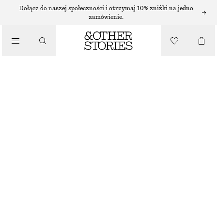
SUKIENKI MIDI
Dołącz do naszej społeczności i otrzymaj 10% zniżki na jedno
zamówienie.
/
SUKIENKI
SUKIENKA MIDI O UKOŚNYM KROJU
650 ZŁ
/
UBRANIA
BIAŁY
32
34
36
38
40
42
44
Przewodnik po rozmiarach
ROZMIAR