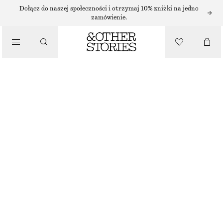
Dołącz do naszej społeczności i otrzymaj 10% zniżki na jedno
zamówienie.
/
TOPY I T-SHIRTY
DOPASOWANY DZIANINOWY T-SHIRT
250 ZŁ
/
UBRANIA
STALOWONIEBIESKI
XS
S
M
L
Przewodnik po rozmiarach
ROZMIAR