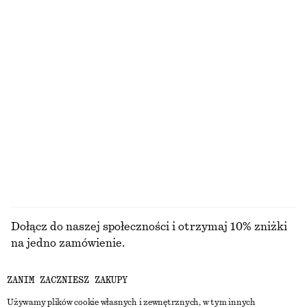
100% bawełna organiczna
Drapowany top z odkrytymi plecami
Spodnie z wełną z zakładkami
290 zł
890 zł
Nowość
Top z drapowanym golfem
Luźne bawełniane spodnie z szerokimi nogawkami
250 zł
390 zł
100% bawełna
PRZEGLĄDAJ WSZYSTKIE PRODUKTY Z KATEGORII
TOPY I T-SHIRTY
Dołącz do naszej społeczności i otrzymaj 10% zniżki
na jedno zamówienie.
ZANIM ZACZNIESZ ZAKUPY
CREATE ACCOUNT
Używamy plików cookie własnych i zewnętrznych, w tym innych