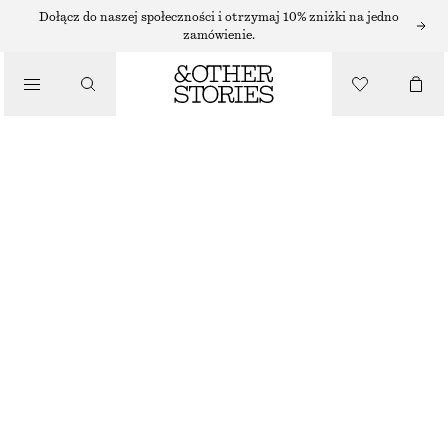
Dołącz do naszej społeczności i otrzymaj 10% zniżki na jedno
zamówienie.
PORTFELE
/
MAŁE ETUI NA KARTY
TORBY
170 ZŁ
KREMOWY
+
7
ONESIZE
ROZMIAR
WYBIERZ ROZMIAR