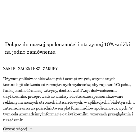
PRZEGLĄDAJ WSZYSTKIE PRODUKTY Z KATEGORII
PORTFELE
Dołącz do naszej społeczności i otrzymaj 10% zniżki
na jedno zamówienie.
ZANIM ZACZNIESZ ZAKUPY
CREATE ACCOUNT
Używamy plików cookie własnych i zewnętrznych, w tym innych
technologii śledzenia od zewnętrznych wydawców, aby zapewnić Ci pełną
funkcjonalność naszej witryny, dostosować Twoje doświadczenia
SKONTAKTUJ SIĘ Z NAMI
użytkownika, przeprowadzać analizy i dostarczać spersonalizowane
reklamy na naszych stronach internetowych, w aplikacjach i biuletynach w
Skontaktuj się z nami
Instagram
Internecie oraz za pośrednictwem platform mediów społecznościowych. W
OBSŁUGA KLIENTA
tym celu gromadzimy informacje o użytkowniku, wzorcach przeglądania i
Wyszukiwarka sklepów
Pinterest
urządzeniu.
Płatności
O NAS
Partnerzy
Facebook
Czytaj więcej
Karta podarunkowa
O nas