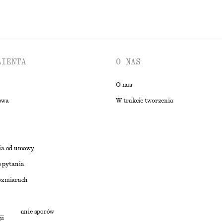
LIENTA
O NAS
O nas
owa
W trakcie tworzenia
ia od umowy
 pytania
ozmiarach
a
zstrzyganie sporów
ii