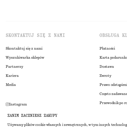
SKONTAKTUJ SIĘ Z NAMI
OBSŁUGA K
Skontaktuj się z nami
Płatności
Wyszukiwarka sklepów
Karta podarunk
Partnerzy
Dostawa
Kariera
Zwroty
Media
Prawo odstąpien
Często zadawane
Przewodnik po r
Instagram
Zniżka studenck
Pinterest
ZANIM ZACZNIESZ ZAKUPY
Alternatywne ro
Facebook
Używamy plików cookie własnych i zewnętrznych, w tym innych technolog