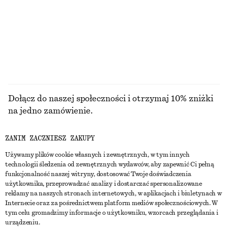
CENA REGULARNA:
150 ZŁ
CENA REGULARNA:
390 ZŁ
Ostatnia szansa
Ostatnia szansa
PRZEGLĄDAJ WSZYSTKIE PRODUKTY Z KATEGORII
BLUZKI I KOSZULE
Dołącz do naszej społeczności i otrzymaj 10% zniżki
na jedno zamówienie.
ZANIM ZACZNIESZ ZAKUPY
CREATE ACCOUNT
Używamy plików cookie własnych i zewnętrznych, w tym innych
technologii śledzenia od zewnętrznych wydawców, aby zapewnić Ci pełną
funkcjonalność naszej witryny, dostosować Twoje doświadczenia
SKONTAKTUJ SIĘ Z NAMI
użytkownika, przeprowadzać analizy i dostarczać spersonalizowane
reklamy na naszych stronach internetowych, w aplikacjach i biuletynach w
Skontaktuj się z nami
Instagram
Internecie oraz za pośrednictwem platform mediów społecznościowych. W
OBSŁUGA KLIENTA
tym celu gromadzimy informacje o użytkowniku, wzorcach przeglądania i
Wyszukiwarka sklepów
Pinterest
urządzeniu.
Płatności