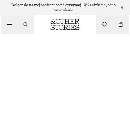
Dołącz do naszej społeczności i otrzymaj 10% zniżki na jedno
/
zamówienie.
BLUZKI I KOSZULE
MARSZCZONA BLUZKA
170 ZŁ
/
NAJNIŻSZA CENA W CIĄGU OSTATNICH 30 DNI PRZED OBNIŻKĄ:
170 ZŁ
UBRANIA
CENA REGULARNA:
350 ZŁ
OSTATNIA SZANSA
CZARNY
XS
S
M
L