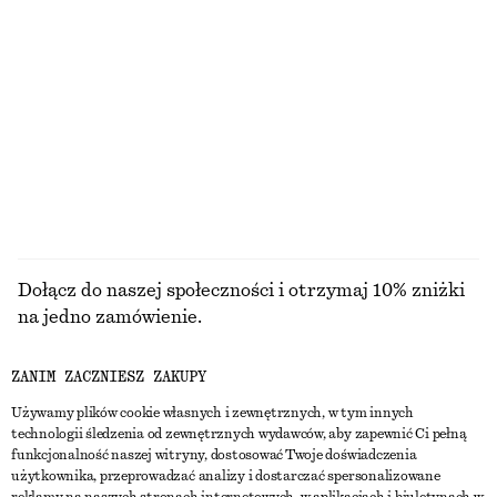
Dopasowany podkoszulek
Dopasowany podkoszulek
40 zł
40 zł
NAJNIŻSZA CENA W CIĄGU OSTATNICH 30
NAJNIŻSZA CENA W CIĄGU OSTATNICH 30
DNI PRZED OBNIŻKĄ:
DNI PRZED OBNIŻKĄ:
40 ZŁ
40 ZŁ
CENA REGULARNA:
80 ZŁ
CENA REGULARNA:
80 ZŁ
Ostatnia szansa
Ostatnia szansa
PRZEGLĄDAJ WSZYSTKIE PRODUKTY Z KATEGORII
SUKIENKI
Dołącz do naszej społeczności i otrzymaj 10% zniżki
na jedno zamówienie.
ZANIM ZACZNIESZ ZAKUPY
CREATE ACCOUNT
Używamy plików cookie własnych i zewnętrznych, w tym innych
technologii śledzenia od zewnętrznych wydawców, aby zapewnić Ci pełną
funkcjonalność naszej witryny, dostosować Twoje doświadczenia
SKONTAKTUJ SIĘ Z NAMI
użytkownika, przeprowadzać analizy i dostarczać spersonalizowane