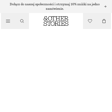
SUKIENKI MIDI
Dołącz do naszej społeczności i otrzymaj 10% zniżki na jedno
zamówienie.
/
SUKIENKI
MARSZCZONA SUKIENKA MIDI
170 ZŁ
/
NAJNIŻSZA CENA W CIĄGU OSTATNICH 30 DNI PRZED OBNIŻKĄ:
170 ZŁ
UBRANIA
CENA REGULARNA:
320 ZŁ
OSTATNIA SZANSA
BIAŁY
XS
S
M
L