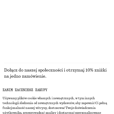
Żakardowa sukienka koszulowa mini
Sukienka mini z baskinką
170 zł
150 zł
NAJNIŻSZA CENA W CIĄGU OSTATNICH 30
NAJNIŻSZA CENA W CIĄGU OSTATNICH 30
DNI PRZED OBNIŻKĄ:
DNI PRZED OBNIŻKĄ:
170 ZŁ
150 ZŁ
CENA REGULARNA:
350 ZŁ
CENA REGULARNA:
350 ZŁ
Ostatnia szansa
Ostatnia szansa
100% bawełna
PRZEGLĄDAJ WSZYSTKIE PRODUKTY Z KATEGORII
SUKIENKI
Dołącz do naszej społeczności i otrzymaj 10% zniżki
na jedno zamówienie.
ZANIM ZACZNIESZ ZAKUPY
CREATE ACCOUNT
Używamy plików cookie własnych i zewnętrznych, w tym innych
technologii śledzenia od zewnętrznych wydawców, aby zapewnić Ci pełną
funkcjonalność naszej witryny, dostosować Twoje doświadczenia
SKONTAKTUJ SIĘ Z NAMI
użytkownika, przeprowadzać analizy i dostarczać spersonalizowane