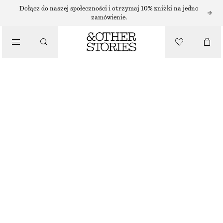
SUKIENKI MIDI
Dołącz do naszej społeczności i otrzymaj 10% zniżki na jedno
zamówienie.
/
SUKIENKI
ROZSZERZANA LNIANA SUKIENKA MIDI
270 ZŁ
/
NAJNIŻSZA CENA W CIĄGU OSTATNICH 30 DNI PRZED OBNIŻKĄ:
270 ZŁ
UBRANIA
CENA REGULARNA:
450 ZŁ
OSTATNIA SZANSA
JASNONIEBIESKI
32
34
36
38
40
42
44