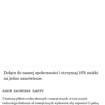
Marszczona asymetryczna sukienka midi
Szydełkowy top bez rękawów
170 zł
130 zł
NAJNIŻSZA CENA W CIĄGU OSTATNICH 30
NAJNIŻSZA CENA W CIĄGU OSTATNICH 30
DNI PRZED OBNIŻKĄ:
DNI PRZED OBNIŻKĄ:
170 ZŁ
130 ZŁ
CENA REGULARNA:
350 ZŁ
CENA REGULARNA:
270 ZŁ
Ostatnia szansa
Ostatnia szansa
100% bawełna organiczna
PRZEGLĄDAJ WSZYSTKIE PRODUKTY Z KATEGORII
SPODNIE
Dołącz do naszej społeczności i otrzymaj 10% zniżki
na jedno zamówienie.
ZANIM ZACZNIESZ ZAKUPY
CREATE ACCOUNT
Używamy plików cookie własnych i zewnętrznych, w tym innych
technologii śledzenia od zewnętrznych wydawców, aby zapewnić Ci pełną