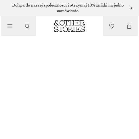
SZORTY
Dołącz do naszej społeczności i otrzymaj 10% zniżki na jedno
zamówienie.
/
SPODNIE
SATYNOWE SZORTY
/
120 ZŁ
UBRANIA
NAJNIŻSZA CENA W CIĄGU OSTATNICH 30 DNI PRZED OBNIŻKĄ:
120 ZŁ
CENA REGULARNA:
250 ZŁ
OSTATNIA SZANSA
CIEMNOBRĄZOWY
XS
S
M
L