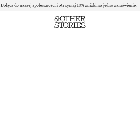
Dołącz do naszej społeczności i otrzymaj 10% zniżki na jedno zamówienie.
MARSZCZONA BLUZKA Z BUFIASTYMI RĘKAWAMI
NAJNIŻSZA CENA W CIĄGU OSTATNICH 30 DNI PRZED OBNIŻKĄ:
170 ZŁ
CENA REGULARNA:
340 ZŁ
BRAK W MAGAZYNIE
CZARNY
XS
S
M
L