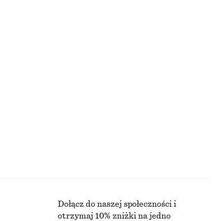
+
1
idi
Top z okrągłym dekoltem
50 zł
NAJNIŻSZA CENA W CIĄGU OSTATNICH 30 DNI PRZED
OBNIŻKĄ:
90 ZŁ
CENA REGULARNA:
90 ZŁ
Ostatnia szansa
+
2
ami
Lniana sukienka mini
210 zł
PRZED OBNIŻKĄ:
NAJNIŻSZA CENA W CIĄGU OSTATNICH 30 DNI PRZED
OBNIŻKĄ:
210 ZŁ
CENA REGULARNA:
390 ZŁ
Ostatnia szansa
100% len
E
Dołącz do naszej społeczności i
otrzymaj 10% zniżki na jedno