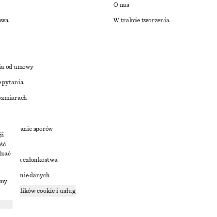
O nas
owa
W trakcie tworzenia
ia od umowy
 pytania
ozmiarach
a
zstrzyganie sporów
ii
ść
dzać
nowienia członkostwa
ostępnianie danych
imy
zące plików cookie i usług
ności