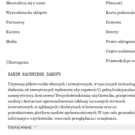
Skontaktuj się z nami
Płatności
Wyszukiwarka sklepów
Karta podarunk
Partnerzy
Dostawa
Kariera
Zwroty
Media
Prawo odstąpien
Często zadawane
Przewodnik po r
Instagram
Zniżka studenck
Pinterest
ZANIM ZACZNIESZ ZAKUPY
Alternatywne ro
Facebook
Używamy plików cookie własnych i zewnętrznych, w tym innych technolog
śledzenia od zewnętrznych wydawców, aby zapewnić Ci pełną funkcjonalno
Regulamin
Youtube
naszej witryny, dostosować Twoje doświadczenia użytkownika, przeprowa
Warunki i posta
analizy i dostarczać spersonalizowane reklamy na naszych stronach
TikTok
internetowych, w aplikacjach i biuletynach w Internecie oraz za
Pliki cookie i ud
pośrednictwem platform mediów społecznościowych. W tym celu gromadz
informacje o użytkowniku, wzorcach przeglądania i urządzeniu.
Ustawienia dotyc
Czytaj więcej
Polityka prywat