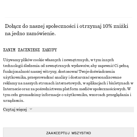
Dołącz do naszej społeczności i otrzymaj 10% zniżki
na jedno zamówienie.
ZANIM ZACZNIESZ ZAKUPY
CREATE ACCOUNT
Używamy plików cookie własnych i zewnętrznych, w tym innych
technologii śledzenia od zewnętrznych wydawców, aby zapewnić Ci pełną
funkcjonalność naszej witryny, dostosować Twoje doświadczenia
SKONTAKTUJ SIĘ Z NAMI
użytkownika, przeprowadzać analizy i dostarczać spersonalizowane
reklamy na naszych stronach internetowych, w aplikacjach i biuletynach w
Skontaktuj się z nami
Instagram
Internecie oraz za pośrednictwem platform mediów społecznościowych. W
OBSŁUGA KLIENTA
tym celu gromadzimy informacje o użytkowniku, wzorcach przeglądania i
Wyszukiwarka sklepów
Pinterest
urządzeniu.
Płatności
O NAS
Partnerzy
Facebook
Czytaj więcej
Karta podarunkowa
O nas
Kariera
Youtube
Dostawa
W trakcie tworzenia
Media
TikTok
Zwroty
ZAAKCEPTUJ WSZYSTKO