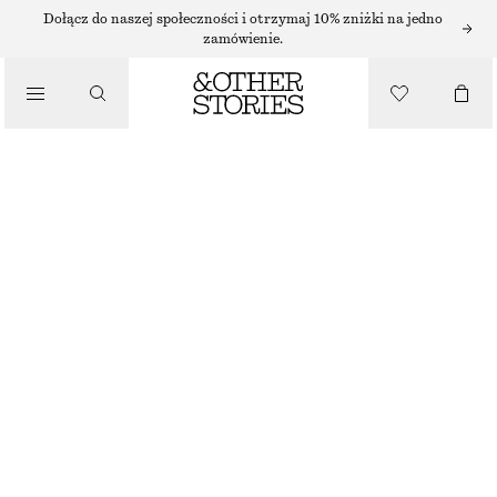
Dołącz do naszej społeczności i otrzymaj 10% zniżki na jedno
/
zamówienie.
BLUZKI I KOSZULE
TEKSTUROWANA BLUZKA Z KRÓTKIM RĘKAWEM
130 ZŁ
/
NAJNIŻSZA CENA W CIĄGU OSTATNICH 30 DNI PRZED OBNIŻKĄ:
130 ZŁ
UBRANIA
CENA REGULARNA:
270 ZŁ
OSTATNIA SZANSA
NIEBIESKI
XS
S
M
L