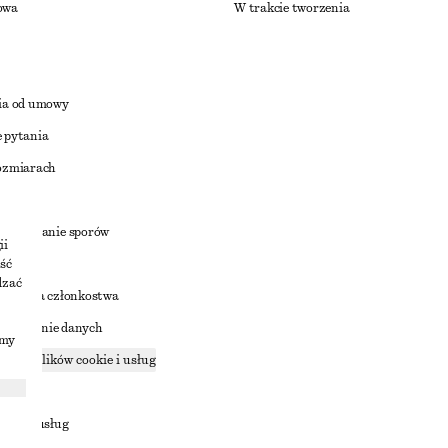
owa
W trakcie tworzenia
ia od umowy
 pytania
ozmiarach
a
zstrzyganie sporów
ii
ść
dzać
nowienia członkostwa
ostępnianie danych
imy
zące plików cookie i usług
ności
ania z usług