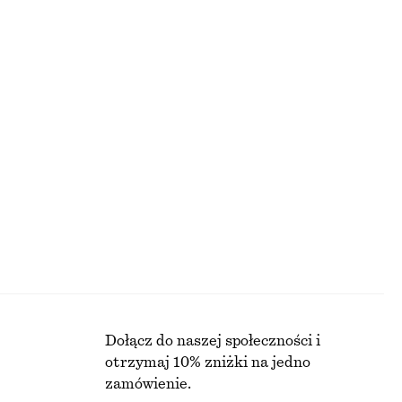
PRZED OBNIŻKĄ:
NAJNIŻSZA CENA W CIĄGU OSTATNICH 30 DNI PRZED OBNIŻKĄ:
40 ZŁ
CENA REGULARNA:
80 ZŁ
Ostatnia szansa
Bawełniana spódnica midi z wiązaniem
390 zł
PRZED OBNIŻKĄ:
Bawełna-jedwab
E
Dołącz do naszej społeczności i
otrzymaj 10% zniżki na jedno
zamówienie.