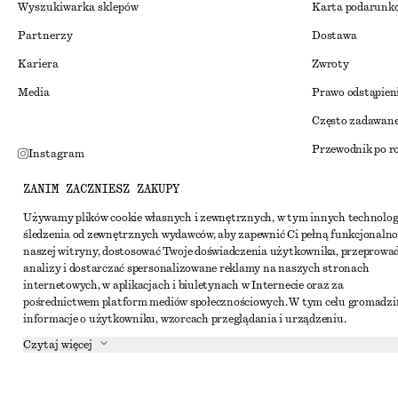
Wyszukiwarka sklepów
Karta podarunk
Partnerzy
Dostawa
Kariera
Zwroty
Media
Prawo odstąpien
Często zadawane
Przewodnik po r
Instagram
Zniżka studenck
Pinterest
ZANIM ZACZNIESZ ZAKUPY
Alternatywne ro
Facebook
Używamy plików cookie własnych i zewnętrznych, w tym innych technolog
śledzenia od zewnętrznych wydawców, aby zapewnić Ci pełną funkcjonalno
Regulamin
Youtube
naszej witryny, dostosować Twoje doświadczenia użytkownika, przeprowa
Warunki i posta
analizy i dostarczać spersonalizowane reklamy na naszych stronach
TikTok
internetowych, w aplikacjach i biuletynach w Internecie oraz za
Pliki cookie i ud
pośrednictwem platform mediów społecznościowych. W tym celu gromadz
informacje o użytkowniku, wzorcach przeglądania i urządzeniu.
Ustawienia dotyc
Czytaj więcej
Polityka prywat
Warunki korzyst