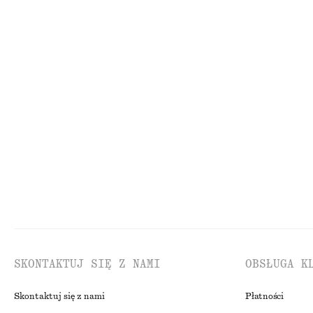
NAJNIŻSZA CENA W CIĄGU OSTATNICH 30 DNI PRZED OBNIŻKĄ:
NAJNIŻSZA CENA W C
220 ZŁ
450 ZŁ
CENA REGULARNA:
350 ZŁ
CENA REGULARNA:
45
Ostatnia szansa
100% bawełna
Ostatnia szansa
Marszczony top z kapturkowymi rękawami
Koronkowa sukie
150 zł
450 zł
NAJNIŻSZA CENA W CIĄGU OSTATNICH 30 DNI PRZED OBNIŻKĄ:
150 ZŁ
Nowość
CENA REGULARNA:
290 ZŁ
Ostatnia szansa
SKONTAKTUJ SIĘ Z NAMI
OBSŁUGA K
Skontaktuj się z nami
Płatności