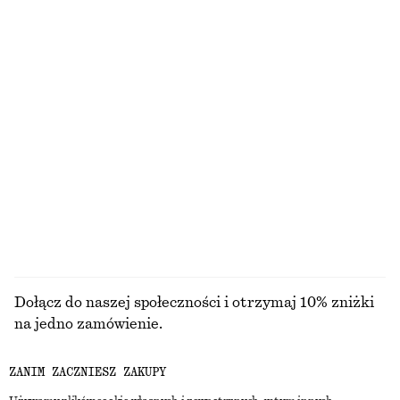
280 ZŁ
150 ZŁ
CENA REGULARNA:
599 ZŁ
CENA REGULARNA:
320 ZŁ
Ostatnia szansa
Ostatnia szansa
T-shirt w paski z dzianiny w prążki
Bluzka z bufiastymi rękawami i kokardką
110 zł
220 zł
NAJNIŻSZA CENA W CIĄGU OSTATNICH 30
NAJNIŻSZA CENA W CIĄGU OSTATNICH 30
DNI PRZED OBNIŻKĄ:
DNI PRZED OBNIŻKĄ:
110 ZŁ
220 ZŁ
CENA REGULARNA:
250 ZŁ
CENA REGULARNA:
430 ZŁ
Ostatnia szansa
Ostatnia szansa
PRZEGLĄDAJ WSZYSTKIE PRODUKTY Z KATEGORII
BUTY NA PŁASKIM OBCASIE
Dołącz do naszej społeczności i otrzymaj 10% zniżki
na jedno zamówienie.
ZANIM ZACZNIESZ ZAKUPY
CREATE ACCOUNT