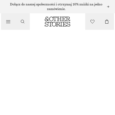
BUTY NA PŁASKIM OBCASIE
Dołącz do naszej społeczności i otrzymaj 10% zniżki na jedno
zamówienie.
SKÓRZANE BALERINY Z PASKIEM W KSZTAŁCIE LITERY T
150 ZŁ
/
NAJNIŻSZA CENA W CIĄGU OSTATNICH 30 DNI PRZED OBNIŻKĄ:
150 ZŁ
BUTY
CENA REGULARNA:
430 ZŁ
BRAK W MAGAZYNIE
CIEMNOCZERWONY
36
37
38
39
40
41