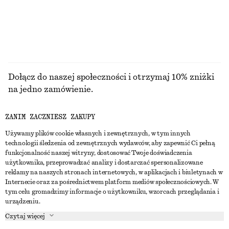
PRZEGLĄDAJ WSZYSTKIE PRODUKTY Z KATEGORII
TOPY I T-SHIRTY
Dołącz do naszej społeczności i otrzymaj 10% zniżki
na jedno zamówienie.
ZANIM ZACZNIESZ ZAKUPY
CREATE ACCOUNT
Używamy plików cookie własnych i zewnętrznych, w tym innych
technologii śledzenia od zewnętrznych wydawców, aby zapewnić Ci pełną
funkcjonalność naszej witryny, dostosować Twoje doświadczenia
SKONTAKTUJ SIĘ Z NAMI
użytkownika, przeprowadzać analizy i dostarczać spersonalizowane
reklamy na naszych stronach internetowych, w aplikacjach i biuletynach w
Skontaktuj się z nami
Instagram
Internecie oraz za pośrednictwem platform mediów społecznościowych. W
OBSŁUGA KLIENTA
tym celu gromadzimy informacje o użytkowniku, wzorcach przeglądania i
Wyszukiwarka sklepów
Pinterest
urządzeniu.
Płatności
O NAS
Partnerzy
Facebook
Czytaj więcej
Karta podarunkowa