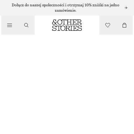
Dołącz do naszej społeczności i otrzymaj 10% zniżki na jedno
zamówienie.
/
TOPY I T-SHIRTY
DOPASOWANY TOP-KAMIZELKA
170 ZŁ
NAJNIŻSZA CENA W CIĄGU OSTATNICH 30 DNI PRZED OBNIŻKĄ:
170 ZŁ
CENA REGULARNA:
340 ZŁ
/
UBRANIA
OSTATNIA SZANSA
CZARNY
32
34
36
38
40
42
44