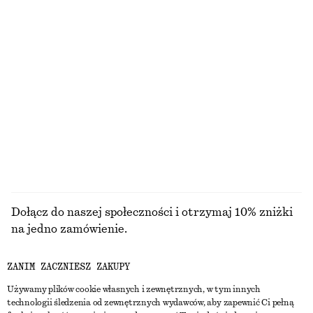
DZIANINA
SUKIENKI
AKCESORIA
KURTKI I
PŁASZCZE
Dołącz do naszej społeczności i otrzymaj 10% zniżki
na jedno zamówienie.
ZANIM ZACZNIESZ ZAKUPY
CREATE ACCOUNT
Używamy plików cookie własnych i zewnętrznych, w tym innych
technologii śledzenia od zewnętrznych wydawców, aby zapewnić Ci pełną