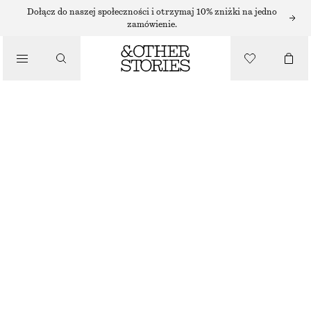
Dołącz do naszej społeczności i otrzymaj 10% zniżki na jedno
TOPY I T-SHIRTY
zamówienie.
MATERIAŁOWY OCIEPLACZ
/
UBRANIA
290 ZŁ
CIEMNOBRĄZOWY
ONESIZE
ROZMIAR