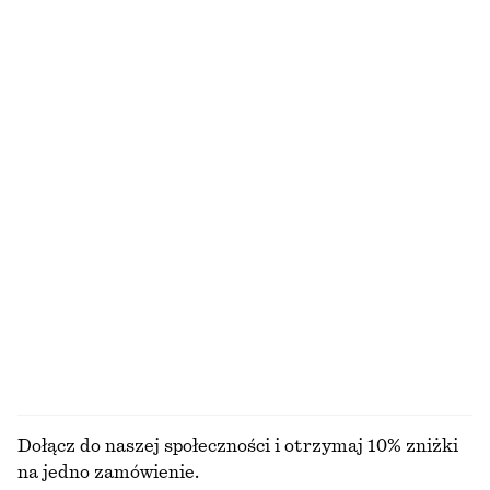
Ostatnia szansa
Dostępne wyłącznie online
Koszulka bez rękawów w prążki
Pudełkowy T-shirt z bawełny
220 zł
110 zł
100% bawełna organiczna
+
2
+
7
Sztruksowe spodnie z szerokimi nogawkami
Dopasowany podkoszulek
190 zł
40 zł
NAJNIŻSZA CENA W CIĄGU OSTATNICH 30
NAJNIŻSZA CENA W CIĄGU OSTATNICH 30
DNI PRZED OBNIŻKĄ:
DNI PRZED OBNIŻKĄ:
190 ZŁ
40 ZŁ
CENA REGULARNA:
390 ZŁ
CENA REGULARNA:
80 ZŁ
Ostatnia szansa
Ostatnia szansa
+
2
PRZEGLĄDAJ WSZYSTKIE PRODUKTY Z KATEGORII
KOSTIUMY KĄPIELOWE
Dołącz do naszej społeczności i otrzymaj 10% zniżki
na jedno zamówienie.