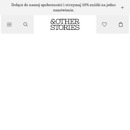
/
Dołącz do naszej społeczności i otrzymaj 10% zniżki na jedno
BIKINI
zamówienie.
/
KOSTIUMY KĄPIELOWE
TEKSTUROWANE MAJTKI BIKINI Z WIĄZANIEM
70 ZŁ
NAJNIŻSZA CENA W CIĄGU OSTATNICH 30 DNI PRZED OBNIŻKĄ:
70 ZŁ
CENA REGULARNA:
110 ZŁ
OSTATNIA SZANSA
/
UBRANIA
CZARNY
34
36
38
40
42
44