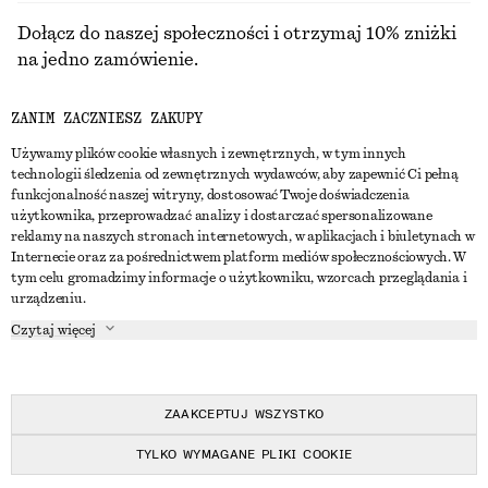
Dołącz do naszej społeczności i otrzymaj 10% zniżki
na jedno zamówienie.
ZANIM ZACZNIESZ ZAKUPY
CREATE ACCOUNT
Używamy plików cookie własnych i zewnętrznych, w tym innych
technologii śledzenia od zewnętrznych wydawców, aby zapewnić Ci pełną
funkcjonalność naszej witryny, dostosować Twoje doświadczenia
SKONTAKTUJ SIĘ Z NAMI
użytkownika, przeprowadzać analizy i dostarczać spersonalizowane
reklamy na naszych stronach internetowych, w aplikacjach i biuletynach w
Skontaktuj się z nami
Instagram
Internecie oraz za pośrednictwem platform mediów społecznościowych. W
OBSŁUGA KLIENTA
tym celu gromadzimy informacje o użytkowniku, wzorcach przeglądania i
Wyszukiwarka sklepów
Pinterest
urządzeniu.
Płatności
O NAS
Partnerzy
Facebook
Czytaj więcej
Karta podarunkowa
O nas
Kariera
Youtube
Dostawa
W trakcie tworzenia
Media
TikTok
Zwroty
ZAAKCEPTUJ WSZYSTKO
Prawo odstąpienia od umowy
TYLKO WYMAGANE PLIKI COOKIE
Często zadawane pytania