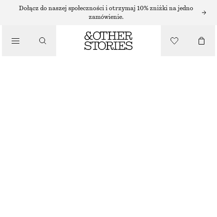
/
Dołącz do naszej społeczności i otrzymaj 10% zniżki na jedno
BIKINI
zamówienie.
/
KOSTIUMY KĄPIELOWE
HIGH-LEG BIKINI BRIEFS
90 ZŁ
NAJNIŻSZA CENA W CIĄGU OSTATNICH 30 DNI PRZED OBNIŻKĄ:
90 ZŁ
CENA REGULARNA:
125 ZŁ
OSTATNIA SZANSA
/
UBRANIA
CZARNY
34
36
38
40
42
44