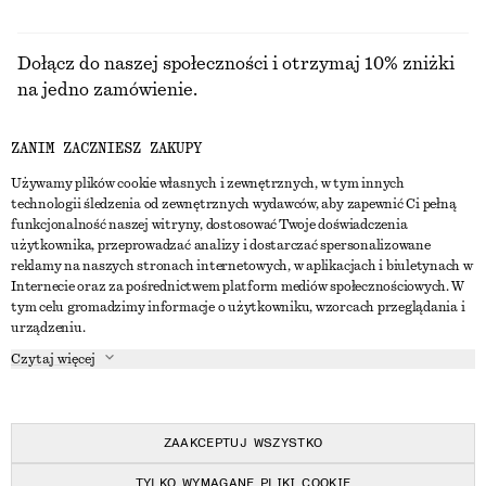
Dołącz do naszej społeczności i otrzymaj 10% zniżki
na jedno zamówienie.
ZANIM ZACZNIESZ ZAKUPY
CREATE ACCOUNT
Używamy plików cookie własnych i zewnętrznych, w tym innych
technologii śledzenia od zewnętrznych wydawców, aby zapewnić Ci pełną
funkcjonalność naszej witryny, dostosować Twoje doświadczenia
SKONTAKTUJ SIĘ Z NAMI
użytkownika, przeprowadzać analizy i dostarczać spersonalizowane
reklamy na naszych stronach internetowych, w aplikacjach i biuletynach w
Skontaktuj się z nami
Instagram
Internecie oraz za pośrednictwem platform mediów społecznościowych. W
OBSŁUGA KLIENTA
tym celu gromadzimy informacje o użytkowniku, wzorcach przeglądania i
Wyszukiwarka sklepów
Pinterest
urządzeniu.
Płatności
O NAS
Partnerzy
Facebook
Czytaj więcej
Karta podarunkowa
O nas
Kariera
Youtube
Dostawa
W trakcie tworzenia
Media
TikTok
Zwroty
ZAAKCEPTUJ WSZYSTKO
Prawo odstąpienia od umowy
TYLKO WYMAGANE PLIKI COOKIE