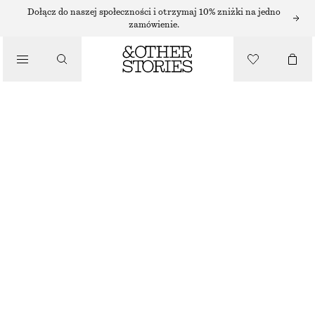
/
Dołącz do naszej społeczności i otrzymaj 10% zniżki na jedno
BIKINI
zamówienie.
/
KOSTIUMY KĄPIELOWE
MAJTKI BIKINI Z WIĄZANIEM PO BOKACH
90 ZŁ
NAJNIŻSZA CENA W CIĄGU OSTATNICH 30 DNI PRZED OBNIŻKĄ:
90 ZŁ
CENA REGULARNA:
130 ZŁ
OSTATNIA SZANSA
/
UBRANIA
CZARNY
32
34
36
38
40
42
44