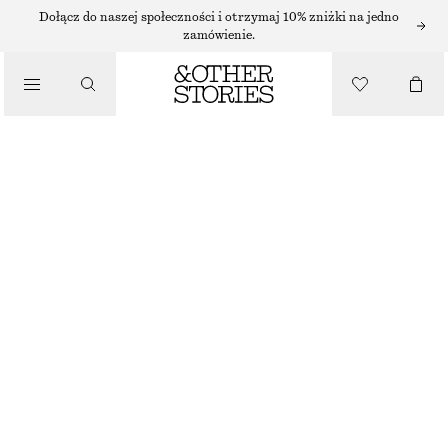
Dołącz do naszej społeczności i otrzymaj 10% zniżki na jedno
zamówienie.
/
TOPY I T-SHIRTY
BAWEŁNIANY TOP Z WIĄZANIEM NA KARKU
120 ZŁ
NAJNIŻSZA CENA W CIĄGU OSTATNICH 30 DNI PRZED OBNIŻKĄ:
120 ZŁ
CENA REGULARNA:
250 ZŁ
/
UBRANIA
OSTATNIA SZANSA
BIAŁY
XS
S
M
L