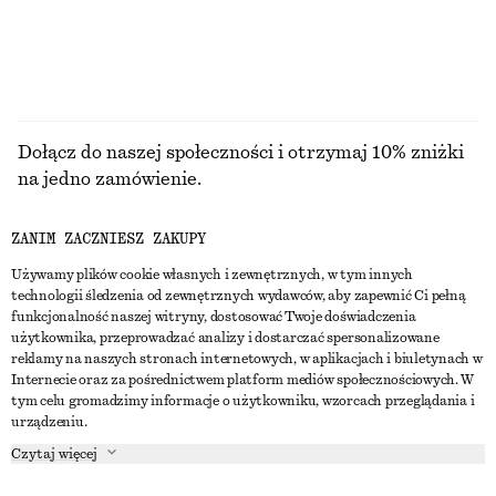
PRZEGLĄDAJ WSZYSTKIE PRODUKTY Z KATEGORII
TOPY I T-SHIRTY
Dołącz do naszej społeczności i otrzymaj 10% zniżki
na jedno zamówienie.
ZANIM ZACZNIESZ ZAKUPY
CREATE ACCOUNT
Używamy plików cookie własnych i zewnętrznych, w tym innych
technologii śledzenia od zewnętrznych wydawców, aby zapewnić Ci pełną
funkcjonalność naszej witryny, dostosować Twoje doświadczenia
SKONTAKTUJ SIĘ Z NAMI
użytkownika, przeprowadzać analizy i dostarczać spersonalizowane
reklamy na naszych stronach internetowych, w aplikacjach i biuletynach w
Skontaktuj się z nami
Instagram
Internecie oraz za pośrednictwem platform mediów społecznościowych. W
OBSŁUGA KLIENTA
tym celu gromadzimy informacje o użytkowniku, wzorcach przeglądania i
Wyszukiwarka sklepów
Pinterest
urządzeniu.
Płatności
O NAS
Partnerzy
Facebook
Czytaj więcej
Karta podarunkowa
O nas
Kariera
Youtube