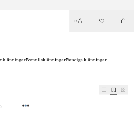
inklänningar
Bomullsklänningar
Randiga klänningar
n