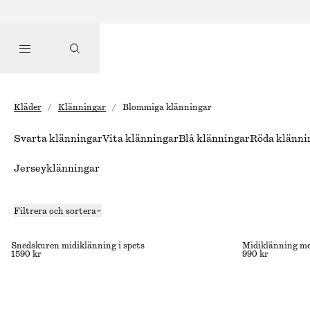
Kläder
/
Klänningar
/
Blommiga klänningar
Svarta klänningar
Vita klänningar
Blå klänningar
Röda klänni
Jerseyklänningar
Filtrera och sortera
Snedskuren midiklänning i spets
Midiklänning me
1590 kr
990 kr