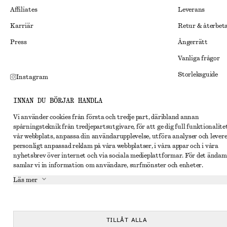
Affiliates
Leverans
Karriär
Retur & återbet
Press
Ångerrätt
Vanliga frågor
Storleksguide
Instagram
Studentrabatt
Pinterest
INNAN DU BÖRJAR HANDLA
Alternativ tvist
Facebook
Vi använder cookies från första och tredje part, däribland annan
Villkor
Youtube
spårningsteknik från tredjepartsutgivare, för att ge dig full funktionalite
vår webbplats, anpassa din användarupplevelse, utföra analyser och lever
Medlemsvillkor
TikTok
personligt anpassad reklam på våra webbplatser, i våra appar och i våra
nyhetsbrev över internet och via sociala medieplattformar. För det ändam
Cookies och data
samlar vi in information om användare, surfmönster och enheter.
Inställningar fö
Läs mer
Sekretessmeddel
Användarvillkor
TILLÅT ALLA
Tillgänglighetsp