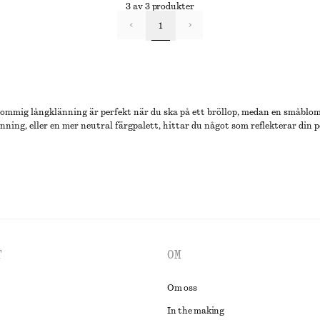
3 av 3 produkter
1
lommig långklänning är perfekt när du ska på ett bröllop, medan en småblom
nning, eller en mer neutral färgpalett, hittar du något som reflekterar din pe
T
OM
Om oss
In the making