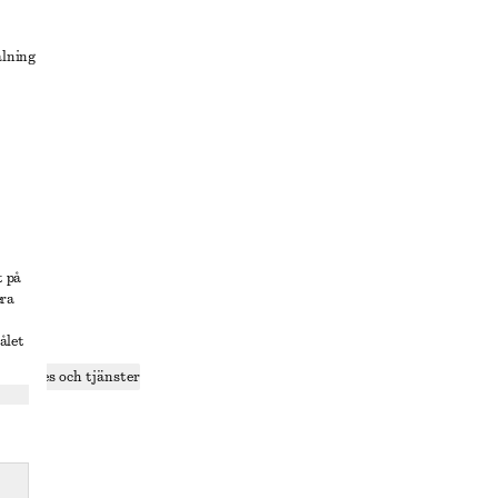
alning
lösning
t på
era
ålet
delning
r cookies och tjänster
ande
olicy