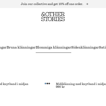
Join our collective and get 10% off one order.
ngar
Bruna klänningar
Blommiga klänningar
Sidenklänningar
Sat
d knytband i midjan
Midiklänning med knytband i midja
990 kr