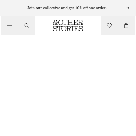
MIDIKLÄNNINGAR
Join our collective and get 10% off one order.
/
KLÄNNINGAR
MIDIKLÄNNING MED KNYTBAND I MIDJAN
990 KR
/
KLÄDER
SVART/BLOMMIG
32
34
36
38
40
42
44
Storleksguide
STORLEK