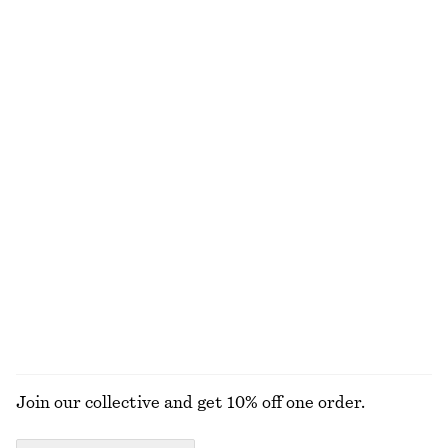
1090 kr
270 kr
New
100% ekologisk bomull
+
8
V-ringad maxiklänning
Stickad tröja med avslappnad passform
1090 kr
550 kr
New
+
4
Boxig stickad tröja
Midiklänning i bomull
690 kr
890 kr
New
New
Ull-bomull
100% bomull
+
2
UTFORSKA ALLA KLÄNNINGAR
Join our collective and get 10% off one order.