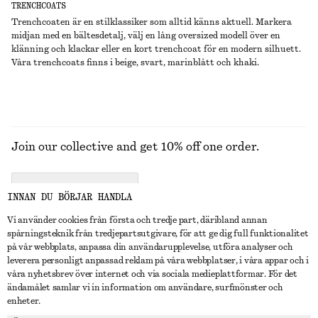
TRENCHCOATS
Trenchcoaten är en stilklassiker som alltid känns aktuell. Markera
midjan med en bältesdetalj, välj en lång oversized modell över en
klänning och klackar eller en kort trenchcoat för en modern silhuett.
Våra trenchcoats finns i beige, svart, marinblått och khaki.
Join our collective and get 10% off one order.
CREATE ACCOUNT
INNAN DU BÖRJAR HANDLA
Vi använder cookies från första och tredje part, däribland annan
spårningsteknik från tredjepartsutgivare, för att ge dig full funktionalitet
KONTAKTA OSS
på vår webbplats, anpassa din användarupplevelse, utföra analyser och
leverera personligt anpassad reklam på våra webbplatser, i våra appar och i
Kontakta oss
Instagram
våra nyhetsbrev över internet och via sociala medieplattformar. För det
KUNDTJÄNST
ändamålet samlar vi in information om användare, surfmönster och
Hitta butik
Pinterest
enheter.
Betalning
OM