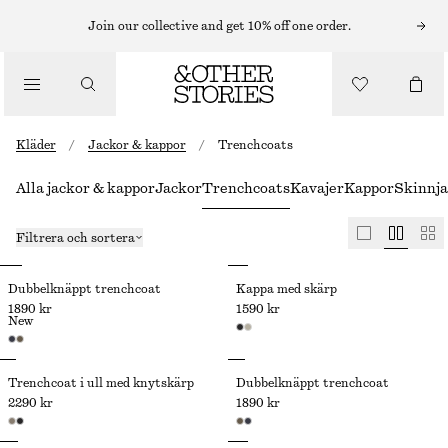
Join our collective and get 10% off one order.
Kläder
/
Jackor & kappor
/
Trenchcoats
Alla jackor & kappor
Jackor
Trenchcoats
Kavajer
Kappor
Skinnj
Filtrera och sortera
Dubbelknäppt trenchcoat
Kappa med skärp
1890 kr
1590 kr
New
Trenchcoat i ull med knytskärp
Dubbelknäppt trenchcoat
2290 kr
1890 kr