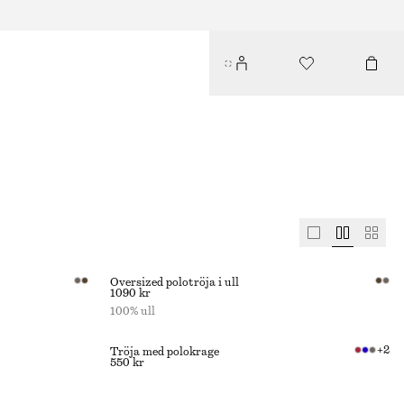
Oversized polotröja i ull
1090 kr
100% ull
+
2
Tröja med polokrage
550 kr