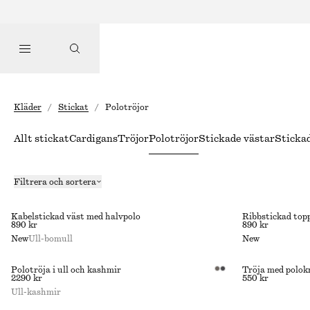
Kläder
/
Stickat
/
Polotröjor
Allt stickat
Cardigans
Tröjor
Polotröjor
Stickade västar
Sticka
Filtrera och sortera
Kabelstickad väst med halvpolo
Ribbstickad top
890 kr
890 kr
New
Ull-bomull
New
Polotröja i ull och kashmir
Tröja med polok
2290 kr
550 kr
Ull-kashmir