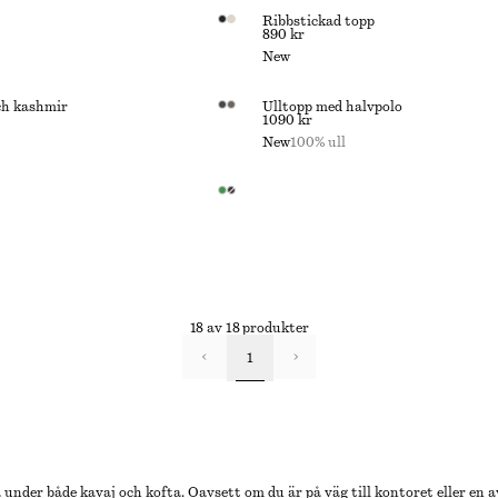
Ribbstickad topp
890 kr
New
och kashmir
Ulltopp med halvpolo
1090 kr
New
100% ull
18 av 18 produkter
1
 under både kavaj och kofta. Oavsett om du är på väg till kontoret eller en a