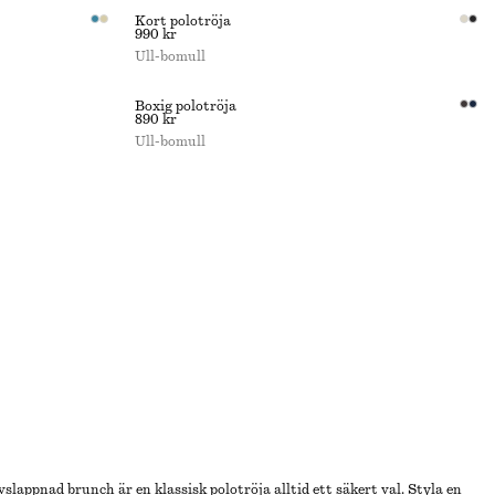
Kort polotröja
990 kr
Ull-bomull
Boxig polotröja
890 kr
Ull-bomull
vslappnad brunch är en klassisk polotröja alltid ett säkert val. Styla en