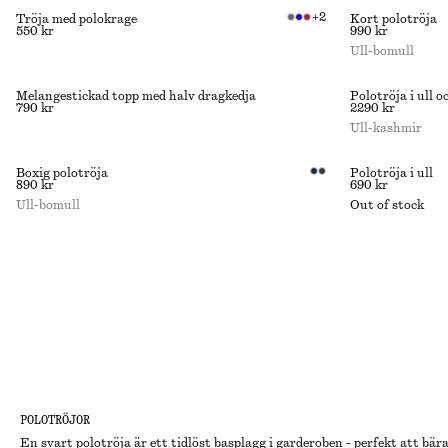
+
2
Tröja med polokrage
Kort polotröja
550 kr
990 kr
Ull-bomull
Melangestickad topp med halv dragkedja
Polotröja i ull 
790 kr
2290 kr
Ull-kashmir
Boxig polotröja
Polotröja i ull
890 kr
690 kr
Ull-bomull
Out of stock
POLOTRÖJOR
En svart polotröja är ett tidlöst basplagg i garderoben - perfekt att bära