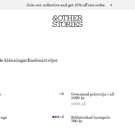
Join our collective and get 10% off one order.
de klänningar
Kashmirtröjor
p
Oversized polotröja i ull
1090 kr
100% ull
+
2
rage
Ribbstickad lurexpolo
790 kr