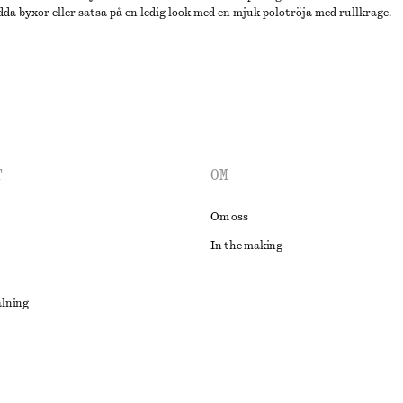
ydda byxor eller satsa på en ledig look med en mjuk polotröja med rullkrage.
T
OM
Om oss
In the making
alning