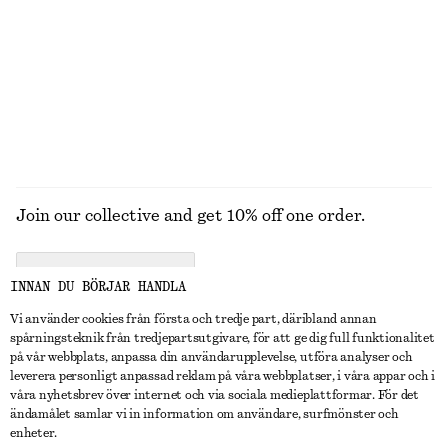
KAPPOR
Join our collective and get 10% off one order.
CREATE ACCOUNT
INNAN DU BÖRJAR HANDLA
Vi använder cookies från första och tredje part, däribland annan
spårningsteknik från tredjepartsutgivare, för att ge dig full funktionalitet
KONTAKTA OSS
på vår webbplats, anpassa din användarupplevelse, utföra analyser och
leverera personligt anpassad reklam på våra webbplatser, i våra appar och i
Kontakta oss
Instagram
våra nyhetsbrev över internet och via sociala medieplattformar. För det
KUNDTJÄNST
ändamålet samlar vi in information om användare, surfmönster och
Hitta butik
Pinterest
enheter.
Betalning