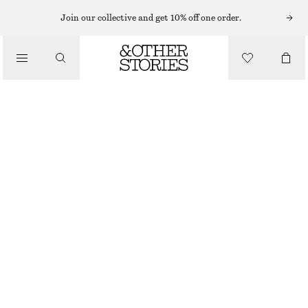
Join our collective and get 10% off one order.
KLÄDER
KNÄSTRUMPOR I 100 DENIER
90 KR
OUT OF STOCK
SVART
ONESIZE
STORLEK