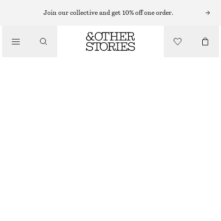
ARMBAND
Join our collective and get 10% off one order.
/
SMYCKEN
BAMBUINSPIRERAT ARMBAND
/
ACCESSOARER
370 KR
OUT OF STOCK
GULD
XS/S
M/L