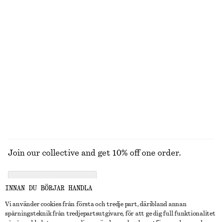
Boxig t-shirt i bomull
Boxig t-shirt i bomull
270 kr
270 kr
100% ekologisk bomull
100% ekologisk bomull
+
7
+
7
Draperad midiklänning
Jeans med avsmalnande ben
1390 kr
990 kr
New
+
1
UTFORSKA ALLA SMYCKEN
Join our collective and get 10% off one order.
CREATE ACCOUNT
INNAN DU BÖRJAR HANDLA
Vi använder cookies från första och tredje part, däribland annan
spårningsteknik från tredjepartsutgivare, för att ge dig full funktionalitet