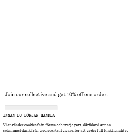
Croppad barrel-leg byxa
Ärmlös midiklänning i satin
990 kr
1090 kr
New
+
8
Bomullsskjorta med figurnära midja
adidas Ghost Sprint Ballerinaskor
990 kr
1095 kr
New
New
UTFORSKA ALLA BAG CHARMS &
VÄSKACCESSOARER
Join our collective and get 10% off one order.
CREATE ACCOUNT
INNAN DU BÖRJAR HANDLA
Vi använder cookies från första och tredje part, däribland annan
spårningsteknik från tredjepartsutgivare, för att ge dig full funktionalitet