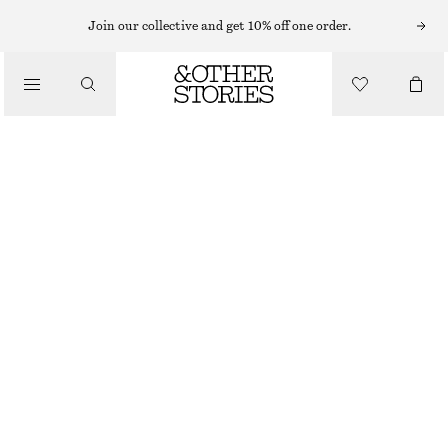
BAG CHARMS & VÄSKACCESSOARER
Join our collective and get 10% off one order.
VÄSKSMYCKE MED COWBOYSTÖVEL
220 KR
/
ACCESSOARER
OUT OF STOCK
BRUN
ONESIZE
STORLEK