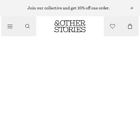
Join our collective and get 10% off one order.
/
TOPPAR & T-SHIRTS
V-RINGAD RYNKAD T-SHIRT
270 KR
370 KR
/
LAST CHANCE
KLÄDER
MÖRKBRUN
XS
S
M
L