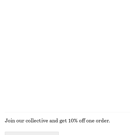
Skräddade shorts i linne
Lång figurnära t-shirt
490 kr
790 kr
320 kr
690 kr
Last chance
Last chance
+
1
Ärmlös topp med halvpolo
Stickad cardigan i alpackablandning
290 kr
450 kr
990 kr
Last chance
+
4
adidas Adizero Adios OG Sneakers
Vida jeans med regular fit
1549 kr
450 kr
990 kr
Last chance
UTFORSKA ALLA TOPPAR & T-SHIRTS
Join our collective and get 10% off one order.