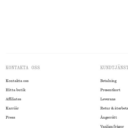
Last chance
Last chance
KONTAKTA OSS
KUNDTJÄNS
Kontakta oss
Betalning
Hitta butik
Presentkort
Affiliates
Leverans
Karriär
Retur & återbet
Press
Ångerrätt
Vanliga frågor