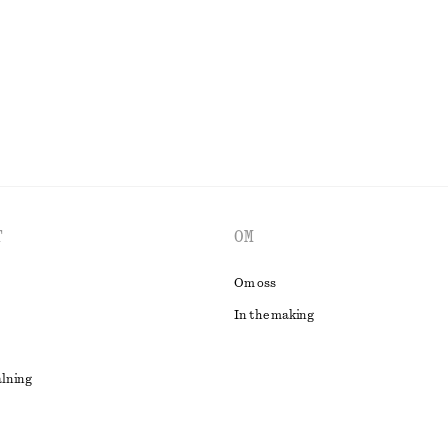
Last chance
UTFORSKA ALLA KLÄNNINGAR
T
OM
Om oss
In the making
alning