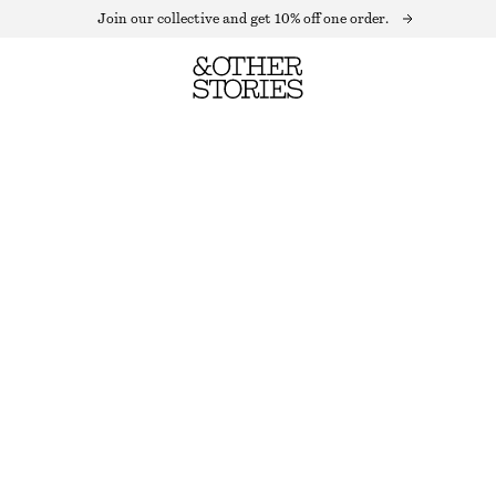
Join our collective and get 10% off one order.
MINIKLÄNNING I TRIKÅ
OUT OF STOCK
SVART
XS
S
M
L
Storleksguide
STORLEK