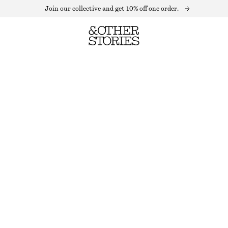
Join our collective and get 10% off one order.
CARDIGAN I MOHAIRBLANDNING
OUT OF STOCK
BEIGE
XS
S
M
L
Storleksguide
STORLEK