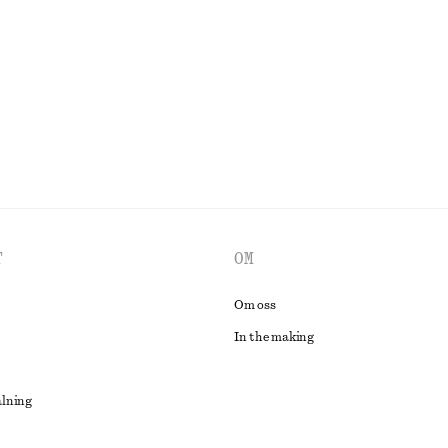
T
OM
Om oss
In the making
alning