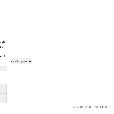
lösning
t på
era
delning
ålet
r cookies och tjänster
ande
olicy
© 2026 & OTHER STORIES