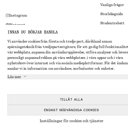
Vanliga frågor
Storleksguide
Instagram
Studentrabatt
Pinterest
INNAN DU BÖRJAR HANDLA
Alternativ tvist
Facebook
Vi använder cookies från första och tredje part, däribland annan
Villkor
Youtube
spårningsteknik från tredjepartsutgivare, för att ge dig full funktionalite
Medlemsvillkor
vår webbplats, anpassa din användarupplevelse, utföra analyser och lever
TikTok
personligt anpassad reklam på våra webbplatser, i våra appar och i våra
Cookies och data
nyhetsbrev över internet och via sociala medieplattformar. För det ändam
samlar vi in information om användare, surfmönster och enheter.
Inställningar fö
Läs mer
Sekretessmeddel
Användarvillkor
Tillgänglighetsp
TILLÅT ALLA
ENDAST NÖDVÄNDIGA COOKIES
Inställningar för cookies och tjänster