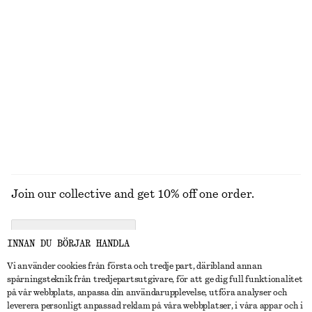
New
+
1
100% linne
Tote i läder
Kappa med skärp
1890 kr
1590 kr
UTFORSKA ALLA SMYCKEN
Join our collective and get 10% off one order.
CREATE ACCOUNT
INNAN DU BÖRJAR HANDLA
Vi använder cookies från första och tredje part, däribland annan
spårningsteknik från tredjepartsutgivare, för att ge dig full funktionalitet
KONTAKTA OSS
på vår webbplats, anpassa din användarupplevelse, utföra analyser och
leverera personligt anpassad reklam på våra webbplatser, i våra appar och i