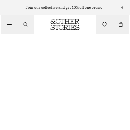
ÖRHÄNGEN
Join our collective and get 10% off one order.
/
SMYCKEN
STORA HOOPS
/
ACCESSOARER
270 KR
OUT OF STOCK
SILVER
ONESIZE
STORLEK