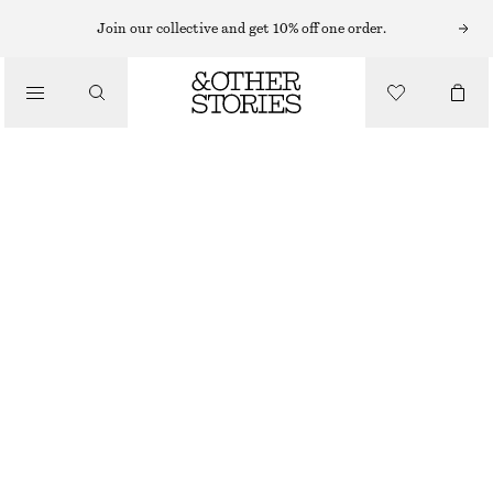
Join our collective and get 10% off one order.
SNEAKERS
/
LÄDERSNEAKERS
SKOR
550 KR
1090 KR
LAST CHANCE
RÖD/ROSA
36
37
38
39
40
41