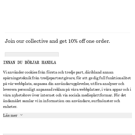
Join our collective and get 10% off one order.
CREATE ACCOUNT
INNAN DU BÖRJAR HANDLA
Vi använder cookies från första och tredje part, däribland annan
spårningsteknik från tredjepartsutgivare, för att ge dig full funktionalitet
KONTAKTA OSS
på vår webbplats, anpassa din användarupplevelse, utföra analyser och
leverera personligt anpassad reklam på våra webbplatser, i våra appar och i
Kontakta oss
Instagram
våra nyhetsbrev över internet och via sociala medieplattformar. För det
KUNDTJÄNST
ändamålet samlar vi in information om användare, surfmönster och
Hitta butik
Pinterest
enheter.
Betalning
OM
Affiliates
Facebook
Läs mer
Presentkort
Om oss
Karriär
Youtube
Leverans
In the making