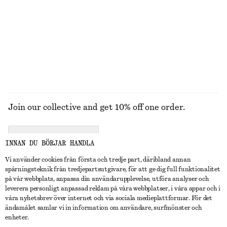
Avslappnade denimshorts
Rynkad bikinitopp
790 kr
250 kr
320 kr
Last chance
UTFORSKA ALLA SNEAKERS
Join our collective and get 10% off one order.
CREATE ACCOUNT
INNAN DU BÖRJAR HANDLA
Vi använder cookies från första och tredje part, däribland annan
spårningsteknik från tredjepartsutgivare, för att ge dig full funktionalitet
KONTAKTA OSS
på vår webbplats, anpassa din användarupplevelse, utföra analyser och
leverera personligt anpassad reklam på våra webbplatser, i våra appar och i
Kontakta oss
Instagram
våra nyhetsbrev över internet och via sociala medieplattformar. För det
KUNDTJÄNST
ändamålet samlar vi in information om användare, surfmönster och
Hitta butik
Pinterest
enheter.
Betalning