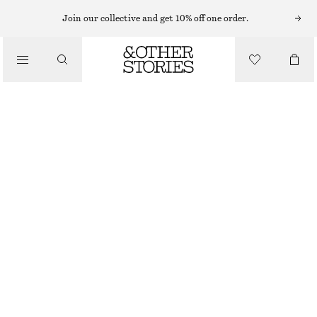
SNEAKERS FRÅN NEW BALANCE
Join our collective and get 10% off one order.
NEW BALANCE CT500 SNEAKERS
/
SNEAKERS
890 KR
1500 KR
LAST CHANCE
/
SKOR
LJUSBEIGE
37
38
38.5
39.5
40.5
41.5