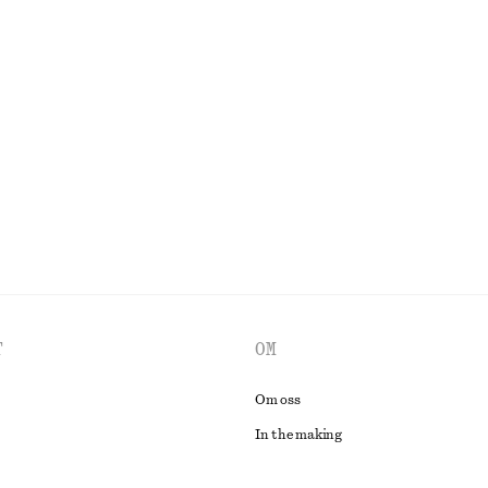
 ekologisk bomull
Last chance
formad kjol
Blommig sidenklänning
890 kr
2290 kr
Last chance
UTFORSKA ALLA KLÄNNINGAR
T
OM
Om oss
In the making