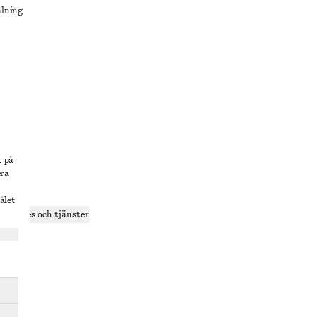
alning
lösning
t på
era
delning
ålet
r cookies och tjänster
ande
olicy