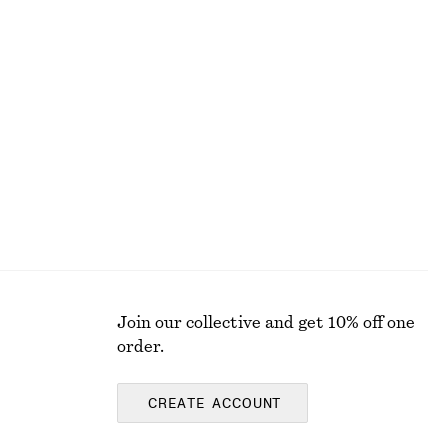
Last chance
Asymmetrisk midiklänning med rynkning
370 kr
790 kr
Last chance
100% ekologisk bomull
Join our collective and get 10% off one
order.
CREATE ACCOUNT