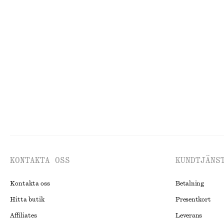
Last chance
Last chance
100%
Utsvängd midiklänning i linne
Knälång A-linje
1090 kr
490 kr
890 kr
New
100% linne
Last chance
KONTAKTA OSS
KUNDTJÄNS
Kontakta oss
Betalning
Hitta butik
Presentkort
Affiliates
Leverans