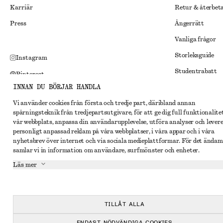
Karriär
Retur & återbet
Press
Ångerrätt
Vanliga frågor
Storleksguide
Instagram
Studentrabatt
Pinterest
INNAN DU BÖRJAR HANDLA
Alternativ tvist
Facebook
Vi använder cookies från första och tredje part, däribland annan
Villkor
Youtube
spårningsteknik från tredjepartsutgivare, för att ge dig full funktionalite
Medlemsvillkor
vår webbplats, anpassa din användarupplevelse, utföra analyser och lever
TikTok
personligt anpassad reklam på våra webbplatser, i våra appar och i våra
Cookies och data
nyhetsbrev över internet och via sociala medieplattformar. För det ändam
samlar vi in information om användare, surfmönster och enheter.
Inställningar fö
Läs mer
Sekretessmeddel
Användarvillkor
Tillgänglighetsp
TILLÅT ALLA
ENDAST NÖDVÄNDIGA COOKIES