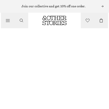
HATTAR, KEPSAR OCH MÖSSOR
Join our collective and get 10% off one order.
ÖPPET VIRKAD BOMULLSMÖSSA
/
220 KR
320 KR
ACCESSOARER
OUT OF STOCK
SVART
ONESIZE
STORLEK