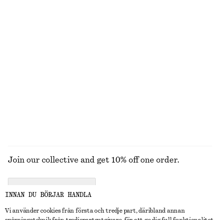
Last chance
TIDIGARE NEDSATT PRIS:
370 KR
Last chance
100% ekologisk bomull
Bomullsskjorta med knytmidja
T-shirt i bomull med rund hals
890 kr
190 kr
270 kr
New
Last chance
100% bomull
100% ekologisk bomull
+
11
UTFORSKA ALLA HATTAR, KEPSAR OCH MÖSSOR
Join our collective and get 10% off one order.
CREATE ACCOUNT
INNAN DU BÖRJAR HANDLA
Vi använder cookies från första och tredje part, däribland annan