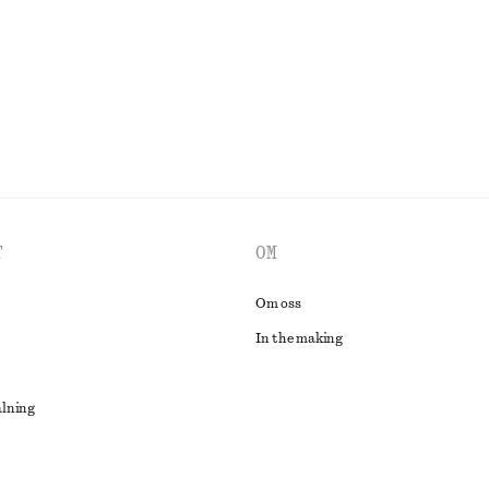
T
OM
Om oss
In the making
alning