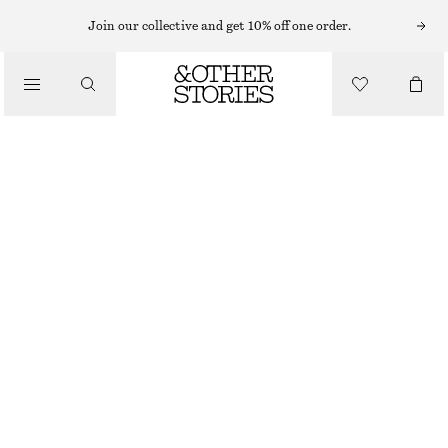
Join our collective and get 10% off one order.
/
BLUSAR & SKJORTOR
ÄRMLÖS TOPP I MOCKA
2790 KR
/
KLÄDER
MÖRKBEIGE
32
34
36
38
40
42
44
Storleksguide
STORLEK