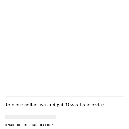
Kofta i merinoull med omlott
T-shirt i bomull med rund hals
790 kr
270 kr
New
100% bomull
+
10
100 % merinoull
Triangelformad scarf i siden och kashmir
Väst i mohairblandning med rund halsringning
550 kr
790 kr
New
New
Silk-cashmere
UTFORSKA ALLA BLUSAR & SKJORTOR
Join our collective and get 10% off one order.
CREATE ACCOUNT
INNAN DU BÖRJAR HANDLA