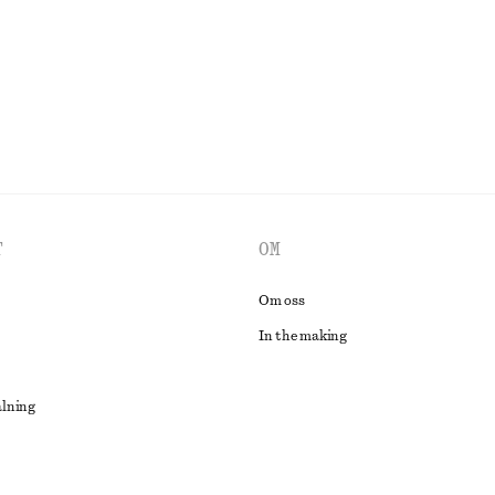
UTFORSKA ALLA JACKOR & KAPPOR
T
OM
Om oss
In the making
alning