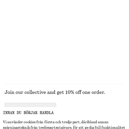
T-shirt med rund halsringning
Rynkad bikinitrosa
170 kr
250 kr
190 kr
320 kr
Last chance
Last chance
100% bomull
+
1
V-ringad baddräkt
Bikinitopp med textur
790 kr
190 kr
320 kr
Last chance
UTFORSKA ALLA BADKLÄDER
Join our collective and get 10% off one order.
CREATE ACCOUNT
INNAN DU BÖRJAR HANDLA
Vi använder cookies från första och tredje part, däribland annan
spårningsteknik från tredjepartsutgivare, för att ge dig full funktionalitet