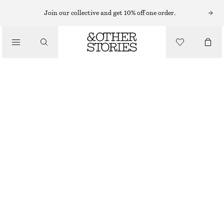
Join our collective and get 10% off one order.
/
BIKINIS
BIKINITROSA MED HÖG MIDJA
/
BADKLÄDER
250 KR
320 KR
LAST CHANCE
/
KLÄDER
SVART
32
34
36
38
40
42
44