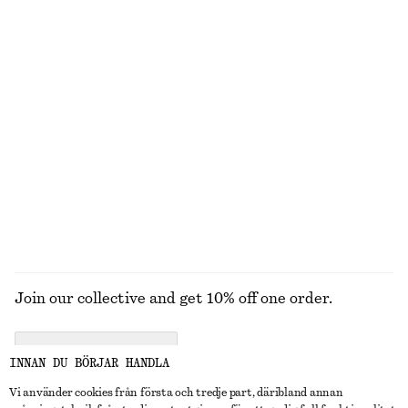
Dra-på byxa i satin
Midilång slipklänning i satin
990 kr
990 kr
New
+
3
+
1
Utsvängd midiklänning i linne
Utsvängd midiklänning i linne
1090 kr
1090 kr
New
New
100% linne
100% linne
UTFORSKA ALLA BADKLÄDER
Join our collective and get 10% off one order.
CREATE ACCOUNT
INNAN DU BÖRJAR HANDLA
Vi använder cookies från första och tredje part, däribland annan