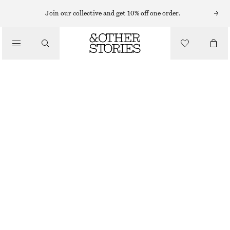
Join our collective and get 10% off one order.
/
BIKINIS
BIKINITROSA MED HÖG MIDJA
/
BADKLÄDER
320 KR
OUT OF STOCK
/
KLÄDER
SVART
32
34
36
38
40
42
44