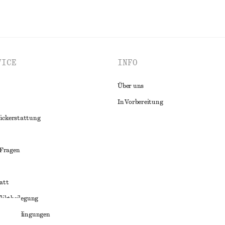
VICE
INFO
Über uns
In Vorbereitung
ückerstattung
 Fragen
att
liktbeilegung
häftsbedingungen