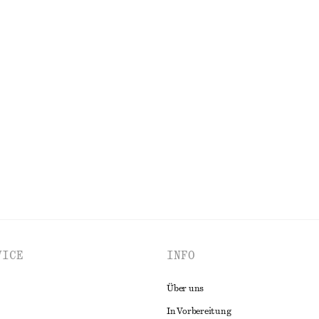
dikleid aus Leinen
Knielanger Slip-On-Rock
€ 69
EN
Neu
 Leder mit Zebramuster
Kastenförmiges T-Shirt aus Baumw
€ 25
100% BIOBAUMWOLLE
ALLE DÜFTE ENTDECKEN
VICE
INFO
Über uns
In Vorbereitung