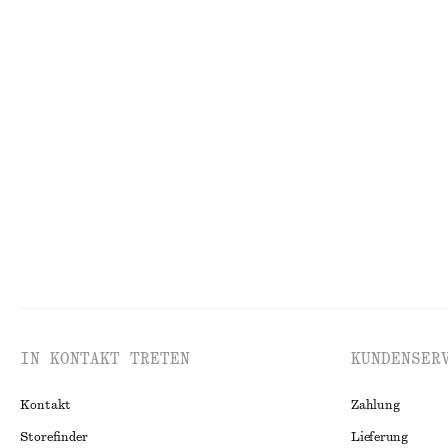
+
7
Kastenförmiges T-Shirt aus Baumwolle
Ausgestelltes Mi
€ 25
€ 99
100% BIOBAUMWOLLE
Neu
100% LEIN
Handcreme Perle de Coco
9 Düfte
Tragetasche aus
€ 7
€ 179
30 ML | € 233.33 / 1 L
IN KONTAKT TRETEN
KUNDENSER
Kontakt
Zahlung
Storefinder
Lieferung