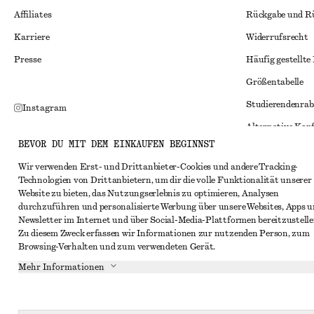
Affiliates
Rückgabe und R
Karriere
Widerrufsrecht
Presse
Häufig gestellte
Größentabelle
Studierendenrab
Instagram
Alternative Konf
Pinterest
BEVOR DU MIT DEM EINKAUFEN BEGINNST
Allgemeine Gesc
Facebook
Wir verwenden Erst- und Drittanbieter-Cookies und andere Tracking-
Mitgliedschafts
YouTube
Technologien von Drittanbietern, um dir die volle Funktionalität unserer
Website zu bieten, das Nutzungserlebnis zu optimieren, Analysen
Cookies und Dat
TikTok
durchzuführen und personalisierte Werbung über unsere Websites, Apps 
Cookies und Ein
Newsletter im Internet und über Social-Media-Plattformen bereitzustelle
Zu diesem Zweck erfassen wir Informationen zur nutzenden Person, zum
Datenschutzerk
Browsing-Verhalten und zum verwendeten Gerät.
Nutzungsbeding
Mehr Informationen
Impressum
Erklärung zur Ba