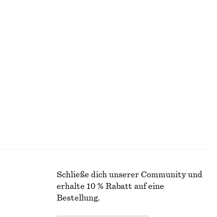
Bodylotion Sicilian Sunrise
8 Düfte
€ 17
350 ML | € 48.57 / 1 L
+
7
olle
Minikleid aus Leinen
€ 79
Neu
100% LEINEN
Schließe dich unserer Community und
erhalte 10 % Rabatt auf eine
Bestellung.