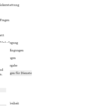
ückerstattung
 Fragen
att
liktbeilegung
häftsbedingungen
bedingungen
enweitergabe
und
stellungen für Dienste
n.
lärung
ungen
rrierefreiheit