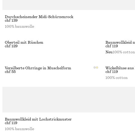
Durchscheinender Midi-Schürzenrock
chf 139
100% baumwolle
Oberteil mit Rüschen
Baumwollkleid m
chf 129
chf 119
Neu
100% cotton
Versilberte Ohrringe in Muschelform
Wickelbluse aus
chf 55
chf 119
100% cotton
Baumwollkleid mit Lochstrickmuster
chf 119
100% baumwolle