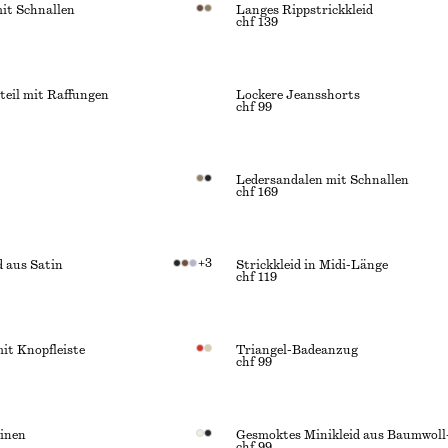
it Schnallen
Langes Rippstrickkleid
chf 139
teil mit Raffungen
Lockere Jeansshorts
chf 99
Ledersandalen mit Schnallen
chf 169
+
3
d aus Satin
Strickkleid in Midi-Länge
chf 119
it Knopfleiste
Triangel-Badeanzug
chf 99
einen
Gesmoktes Minikleid aus Baumwoll
chf 99