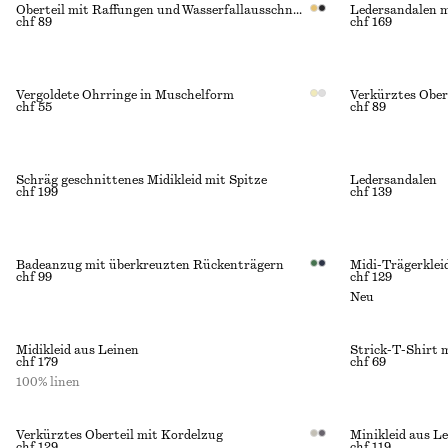
Oberteil mit Raffungen und Wasserfallausschnitt
Ledersandalen m
chf 89
chf 169
Vergoldete Ohrringe in Muschelform
Verkürztes Ober
chf 55
chf 89
Schräg geschnittenes Midikleid mit Spitze
Ledersandalen
chf 199
chf 139
Badeanzug mit überkreuzten Rückenträgern
Midi-Trägerklei
chf 99
chf 129
Neu
Midikleid aus Leinen
Strick-T-Shirt m
chf 179
chf 69
100% linen
Verkürztes Oberteil mit Kordelzug
Minikleid aus L
chf 129
chf 119