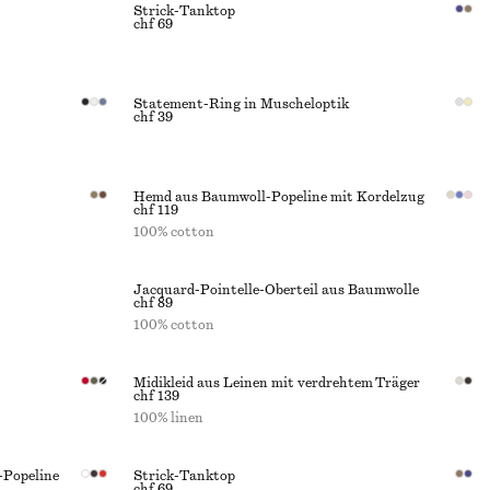
Strick-Tanktop
chf 69
Statement-Ring in Muscheloptik
chf 39
Hemd aus Baumwoll-Popeline mit Kordelzug
chf 119
100% cotton
Jacquard-Pointelle-Oberteil aus Baumwolle
chf 89
100% cotton
Midikleid aus Leinen mit verdrehtem Träger
chf 139
100% linen
-Popeline
Strick-Tanktop
chf 69