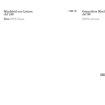
+
2
Minikleid aus Leinen
Gesmoktes Minik
chf 129
chf 99
Neu
100% linen
100% cotton
DR