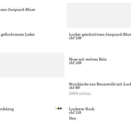
tene Jacquard-Bluse
 geflochtenem Leder
Locker geschnittene Jacquard-Blus
chf 129
Hose mit weitem Bein
chf 129
chf 89
100% cotton
ordelzug
Lockerer Rock
chf 119
Neu