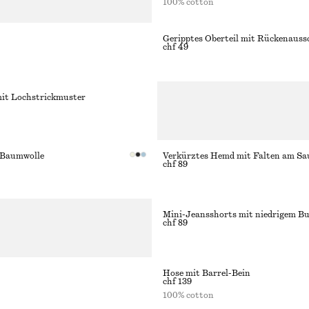
100% cotton
Geripptes Oberteil mit Rückenauss
chf 49
it Lochstrickmuster
 Baumwolle
Verkürztes Hemd mit Falten am S
chf 89
Mini-Jeansshorts mit niedrigem B
chf 89
Hose mit Barrel-Bein
chf 139
100% cotton