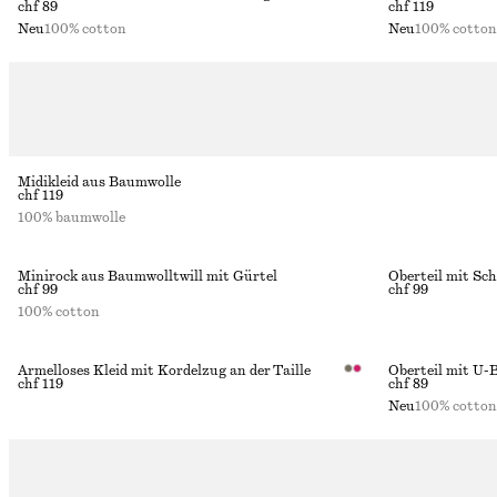
chf 89
chf 119
Neu
100% cotton
Neu
100% cotton
Midikleid aus Baumwolle
chf 119
100% baumwolle
Minirock aus Baumwolltwill mit Gürtel
Oberteil mit Sc
chf 99
chf 99
100% cotton
Ärmelloses Kleid mit Kordelzug an der Taille
chf 119
chf 89
Neu
100% cotton