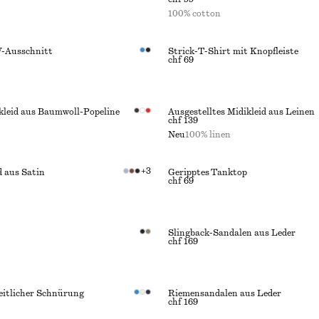
100% cotton
V-Ausschnitt
Strick-T-Shirt mit Knopfleiste
chf 69
leid aus Baumwoll-Popeline
Ausgestelltes Midikleid aus Leinen
chf 139
Neu
100% linen
+
3
d aus Satin
Geripptes Tanktop
chf 69
Slingback-Sandalen aus Leder
chf 169
seitlicher Schnürung
Riemensandalen aus Leder
chf 169