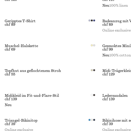
Neu
100% linen
Geripptes T-Shirt
Badeanzug mit 
chf 89
chf 89
Online exclusive
Muschel-Halskette
Gesmoktes Minik
chf 69
chf 99
Neu
100% cotton
Topfhut aus geflochtenem Stroh
Midi-Trägerklei
chf 55
chf 129
Midikleid im Fit-and-Flare-Stil
Ledersandalen
chf 139
chf 139
Neu
Triangel-Bikinitop
Bikinihose mit 
chf 39
chf 39
Online exclusive
Online exclusive