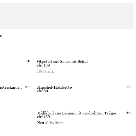
e
Oberteil aus Seide mit Schal
chf 139
100% silk
Strickjacke aus Baumwolle mit Lochstrickmuster
Muschel-Halskette
chf 69
Midikleid aus Leinen mit verdrehtem Träger
chf 139
Neu
100% linen