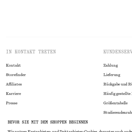
IN KONTAKT TRETEN
KUNDENSER
Kontakt
Zahlung
Storefinder
Lieferung
Affiliates
Rückgabe und R
Karriere
Häufig gestellte
Presse
Größentabelle
Studierendenrab
BEVOR SIE MIT DEM SHOPPEN BEGINNEN
Alternative Konf
Instagram
Allgemeine Gesc
Wir nutzen Erstanbieter- und Drittanbieter-Cookies, darunter auch ande