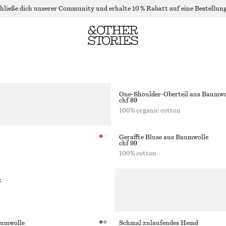
hließe dich unserer Community und erhalte 10 % Rabatt auf eine Bestellung
AS URLAUBS-ED
One-Shoulder-Oberteil aus Baumwo
chf 89
100% organic cotton
Geraffte Bluse aus Baumwolle
chf 99
100% cotton
k
aumwolle
Schmal zulaufendes Hemd