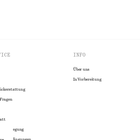
VICE
INFO
Über uns
In Vorbereitung
ückerstattung
 Fragen
att
liktbeilegung
häftsbedingungen
re