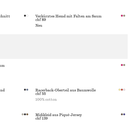
chnitt
Verkürztes Hemd mit Falten am Saum
chf 89
Neu
aum
und
Racerback-Oberteil aus Baumwolle
chf 55
100% cotton
Midikleid aus Piqué-Jersey
chf 139