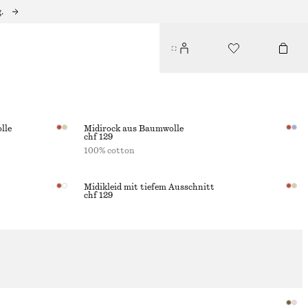
.
IT
lle
Midirock aus Baumwolle
chf 129
100% cotton
Midikleid mit tiefem Ausschnitt
chf 129