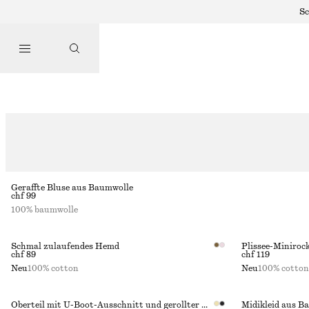
Sc
D
Geraffte Bluse aus Baumwolle
chf 99
100% baumwolle
Schmal zulaufendes Hemd
Plissee-Miniroc
chf 89
chf 119
Neu
100% cotton
Neu
100% cotton
Oberteil mit U-Boot-Ausschnitt und gerollter Kante
Midikleid aus B