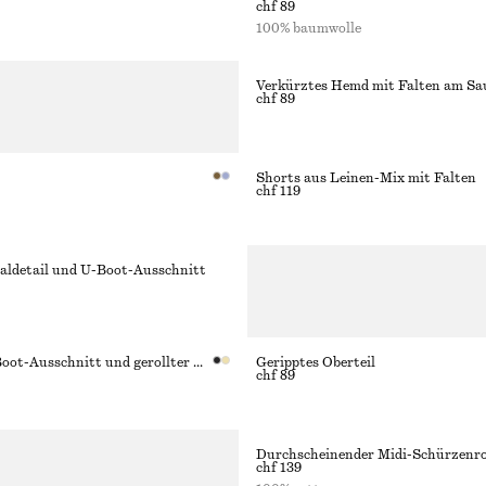
chf 89
100% baumwolle
Verkürztes Hemd mit Falten am S
chf 89
Shorts aus Leinen-Mix mit Falten
chf 119
haldetail und U-Boot-Ausschnitt
Oberteil mit U-Boot-Ausschnitt und gerollter Kante
Geripptes Oberteil
chf 89
Durchscheinender Midi-Schürzenr
chf 139