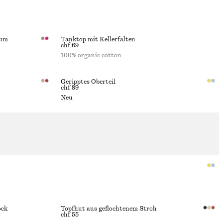
aum
Tanktop mit Kellerfalten
chf 69
100% organic cotton
Geripptes Oberteil
chf 89
Neu
ock
Topfhut aus geflochtenem Stroh
chf 55