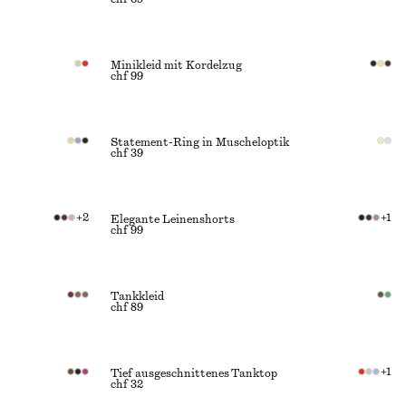
Minikleid mit Kordelzug
chf 99
Statement-Ring in Muscheloptik
chf 39
+
2
+
1
Elegante Leinenshorts
chf 99
Tankkleid
chf 89
+
1
Tief ausgeschnittenes Tanktop
chf 32