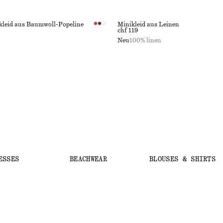
leid aus Baumwoll-Popeline
Minikleid aus Leinen
chf 119
Neu
100% linen
ESSES
BEACHWEAR
BLOUSES & SHIRTS