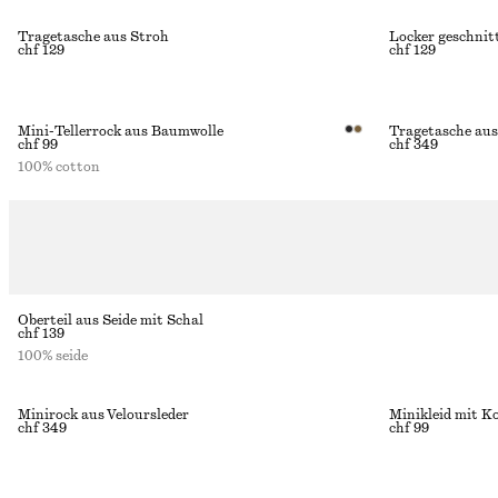
Tragetasche aus Stroh
Locker geschnit
chf 129
chf 129
Mini-Tellerrock aus Baumwolle
Tragetasche aus
chf 99
chf 349
100% cotton
Oberteil aus Seide mit Schal
chf 139
100% seide
Minirock aus Veloursleder
Minikleid mit K
chf 349
chf 99