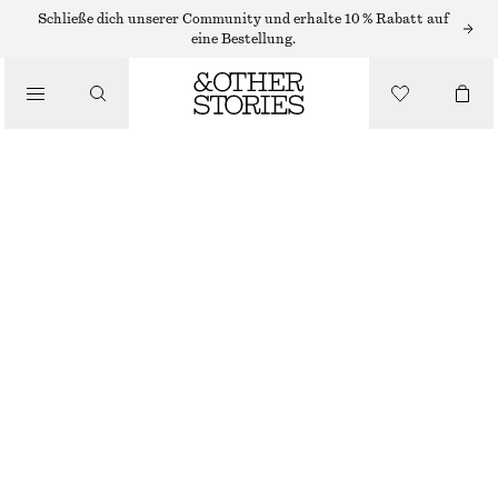
HANDLOTION
Schließe dich unserer Community und erhalte 10 % Rabatt auf
eine Bestellung.
/
KÖRPERPFLEGE
HANDLOTION FLEUR DE MIMOSA
€ 5
€ 12
/
250 ML | € 20 / 1 L
BEAUTY
NICHT MEHR VORRÄTIG
FLEUR DE MIMOSA
+
10
GRÖSSE WÄHLEN