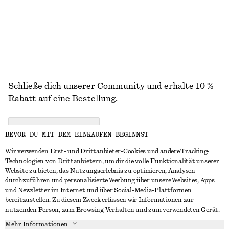
Schließe dich unserer Community und erhalte 10 %
Rabatt auf eine Bestellung.
CREATE ACCOUNT
BEVOR DU MIT DEM EINKAUFEN BEGINNST
Wir verwenden Erst- und Drittanbieter-Cookies und andere Tracking-
Technologien von Drittanbietern, um dir die volle Funktionalität unserer
IN KONTAKT TRETEN
Website zu bieten, das Nutzungserlebnis zu optimieren, Analysen
durchzuführen und personalisierte Werbung über unsere Websites, Apps
Kontakt
Instagram
und Newsletter im Internet und über Social-Media-Plattformen
KUNDENSERVICE
bereitzustellen. Zu diesem Zweck erfassen wir Informationen zur
Storefinder
Pinterest
nutzenden Person, zum Browsing-Verhalten und zum verwendeten Gerät.
Zahlung
INFO
Affiliates
Facebook
Mehr Informationen