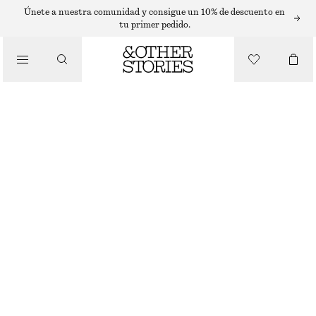
ZAPATILLAS DEPORTIVAS
Únete a nuestra comunidad y consigue un 10% de descuento en
tu primer pedido.
ZAPATILLAS ADIDAS TOKYO MJ
/
€ 100
ZAPATOS
BLANCO/NEGRO
37
38
39
40
41
38
40
42
1/3
2/3
1/3
2/3
1/3
Guía de tallas
TALLA