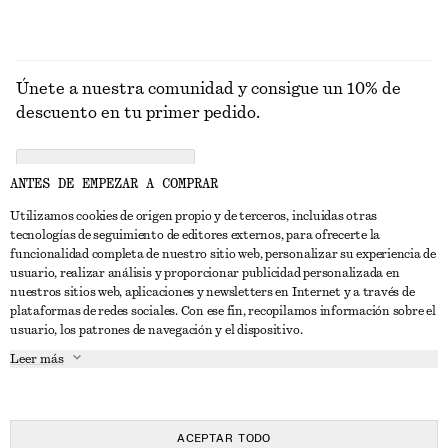
Únete a nuestra comunidad y consigue un 10% de
descuento en tu primer pedido.
CREATE ACCOUNT
ANTES DE EMPEZAR A COMPRAR
Utilizamos cookies de origen propio y de terceros, incluidas otras
tecnologías de seguimiento de editores externos, para ofrecerte la
PONTE EN CONTACTO CON NOSOTROS
funcionalidad completa de nuestro sitio web, personalizar su experiencia de
usuario, realizar análisis y proporcionar publicidad personalizada en
Contacta con nosotros
Instagram
nuestros sitios web, aplicaciones y newsletters en Internet y a través de
ATENCIÓN AL CLIENTE
plataformas de redes sociales. Con ese fin, recopilamos información sobre el
Localizador de tiendas
Pinterest
usuario, los patrones de navegación y el dispositivo.
Pago
ACERCA DE
Filiales
Facebook
Leer más
Tarjeta regalo
Sobre nosotros
Empleo
YouTube
Entrega
Fase de creación
Prensa
TikTok
Devolución y reembolso
ACEPTAR TODO